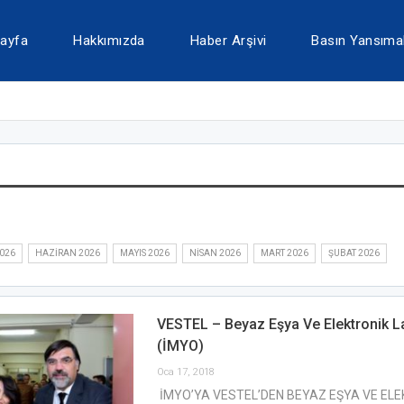
ayfa
Hakkımızda
Haber Arşivi
Basın Yansımal
026
HAZIRAN 2026
MAYIS 2026
NISAN 2026
MART 2026
ŞUBAT 2026
VESTEL – Beyaz Eşya Ve Elektronik La
(İMYO)
Oca 17, 2018
İMYO’YA VESTEL’DEN BEYAZ EŞYA VE EL