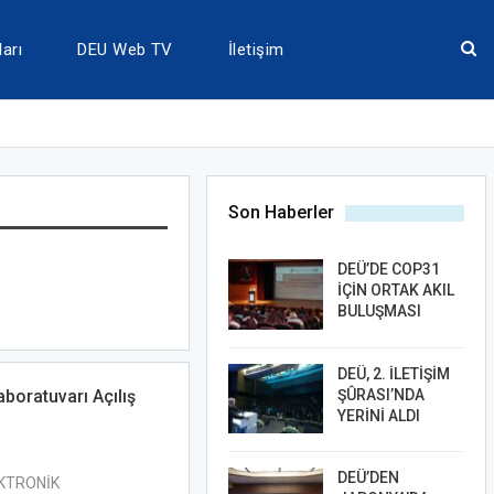
arı
DEU Web TV
İletişim
Son Haberler
DEÜ’DE COP31
İÇİN ORTAK AKIL
BULUŞMASI
DEÜ, 2. İLETİŞİM
ŞÛRASI’NDA
boratuvarı Açılış
YERİNİ ALDI
DEÜ’DEN
EKTRONİK