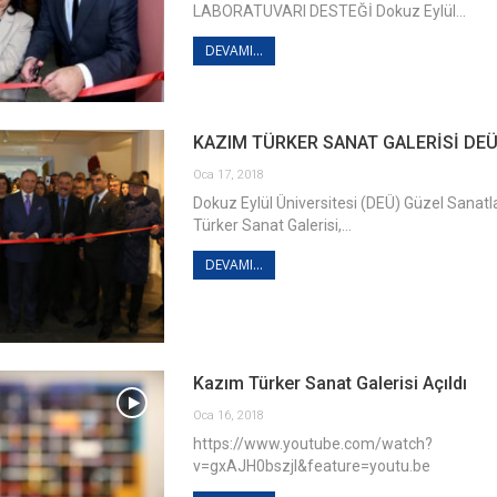
LABORATUVARI DESTEĞİ Dokuz Eylül…
DEVAMI...
KAZIM TÜRKER SANAT GALERİSİ DEÜ
Oca 17, 2018
Dokuz Eylül Üniversitesi (DEÜ) Güzel Sanatl
Türker Sanat Galerisi,…
DEVAMI...
Kazım Türker Sanat Galerisi Açıldı
Oca 16, 2018
https://www.youtube.com/watch?
v=gxAJH0bszjI&feature=youtu.be