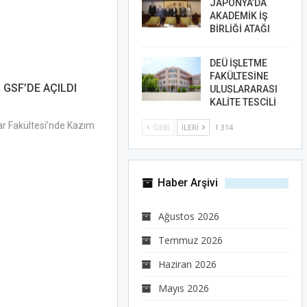
JAPONYA’DA
AKADEMİK İŞ
BİRLİĞİ ATAĞI
DEÜ İŞLETME
FAKÜLTESİNE
 GSF’DE AÇILDI
ULUSLARARASI
KALİTE TESCİLİ
ar Fakültesi’nde Kazım
GERI
İLERI
1 314
Haber Arşivi
Ağustos 2026
Temmuz 2026
Haziran 2026
Mayıs 2026