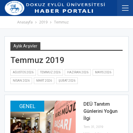
İçeriğe
Navigasyona
atla
atla
Anasayfa
2019
Temmuz
Aylık Arşivler
Temmuz 2019
AĞUSTOS 2026
TEMMUZ 2026
HAZIRAN 2026
MAYIS 2026
NISAN 2026
MART 2026
ŞUBAT 2026
DEÜ Tanıtım
GENEL
Günlerini Yoğun
İlgi
Tem 31, 2019