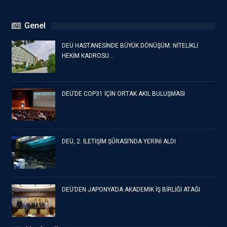
Genel
DEÜ HASTANESİNDE BÜYÜK DÖNÜŞÜM: NİTELİKLİ
HEKİM KADROSU…
DEÜ’DE COP31 İÇİN ORTAK AKIL BULUŞMASI
DEÜ, 2. İLETİŞİM ŞÛRASI’NDA YERİNİ ALDI
DEÜ’DEN JAPONYA’DA AKADEMİK İŞ BİRLİĞİ ATAĞI