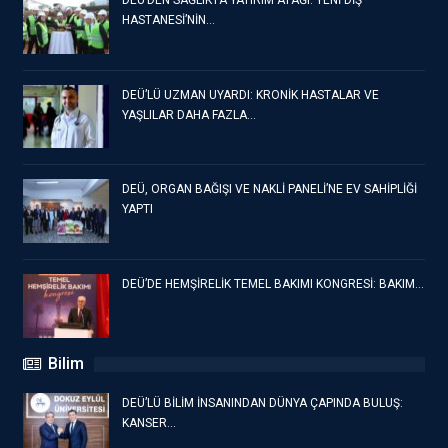
DEÜ’DEN SAĞLIKTA YATIRIM ATAĞI: YENİ DİŞ
HASTANESİ’NİN…
DEÜ’LÜ UZMAN UYARDI: KRONİK HASTALAR VE
YAŞLILAR DAHA FAZLA…
DEÜ, ORGAN BAĞIŞI VE NAKLİ PANELİ’NE EV SAHİPLİĞİ
YAPTI
DEÜ’DE HEMŞİRELİK TEMEL BAKIMI KONGRESİ: BAKIM…
Bilim
DEÜ’LÜ BİLİM İNSANINDAN DÜNYA ÇAPINDA BULUŞ:
KANSER…