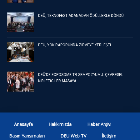
DEÜ, TEKNOFEST ADANA’DAN ÖDÜLLERLE DÖNDÜ
DEÜ, YÖK RAPORUNDA ZİRVEYE YERLEŞTİ
DEÜ’DE EXPOSOME-TR SEMPOZYUMU: ÇEVRESEL
KİRLETİCİLER MASAYA…
Anasayfa
Hakkımızda
Haber Arşivi
Basın Yansımaları
DEU Web TV
İletişim