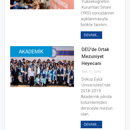
Yükseköğretim
Kurumları Sınavı
(YKS) sonuçlarının
açıklanmasıyla
birlikte tanıtım…
DEVAMI...
DEÜ’de Ortak
AKADEMIK
Mezuniyet
Heyecanı
Tem 11, 2019
Dokuz Eylül
Üniversitesi'nde
2018-2019
Akademik yılında
bölümlerinden
dereceyle mezun
olan…
DEVAMI...