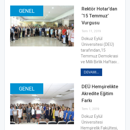
Rektör Hotar’dan
GENEL
‘15 Temmuz’
Vurgusu
Tem 11, 2019
Dokuz Eylül
Üniversitesi (DEÜ)
tarafından,15
Temmuz Demokrasi
ve Milli Birlik Haftası…
DEVAMI...
DEÜ Hemşirelikte
GENEL
Akredite Eğitim
Farkı
Tem 1, 2019
Dokuz Eylül
Üniversitesi
Hemşirelik Fakültesi,