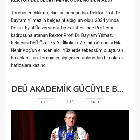
Törenin en dikkat çekici anlarından biri, Rektör Prof. Dr.
Bayram Yılmaz’ın belgesini aldığı an oldu. 2024 yılında
Dokuz Eylül Üniversitesi Tıp Fakültesi’nde Profesör
kadrosuna atanan Rektör Prof. Dr. Bayram Yılmaz,
belgesini DEÜ Özel 75. Yıl İlkokulu 2. sınıf öğrencisi Hilal
Nehir Koç’un elinden aldı. Yüzlerde tebessüm oluşturan
bu anlamlı an, törenin en ilgi çeken anlarından biri olarak
hafızalara kazındı.
DEÜ AKADEMİK GÜCÜYLE BÜYÜYOR: ATANAN VE YÜKSELEN 452 AKADEMİSYEN ONURLANDIRILDI
GERI
İLERI
1
10