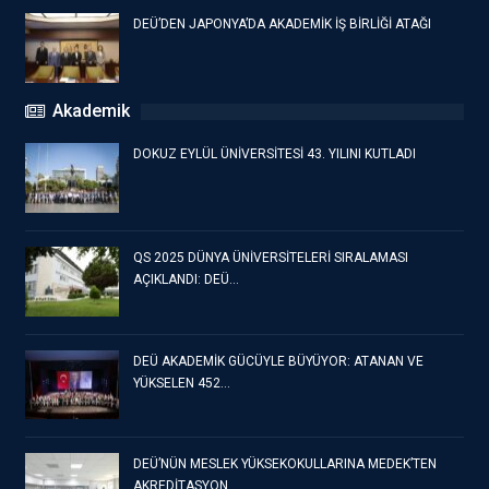
DEÜ’DEN JAPONYA’DA AKADEMİK İŞ BİRLİĞİ ATAĞI
Akademik
DOKUZ EYLÜL ÜNİVERSİTESİ 43. YILINI KUTLADI
QS 2025 DÜNYA ÜNİVERSİTELERİ SIRALAMASI
AÇIKLANDI: DEÜ…
DEÜ AKADEMİK GÜCÜYLE BÜYÜYOR: ATANAN VE
YÜKSELEN 452…
DEÜ’NÜN MESLEK YÜKSEKOKULLARINA MEDEK’TEN
AKREDİTASYON