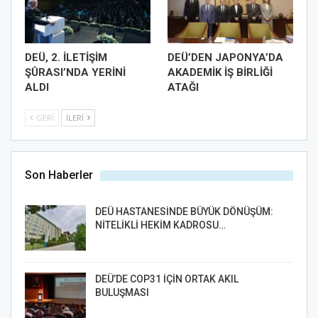
DEÜ, 2. İLETİŞİM
DEÜ’DEN JAPONYA’DA
ŞÛRASI’NDA YERİNİ
AKADEMİK İŞ BİRLİĞİ
ALDI
ATAĞI
GERI
İLERI
Son Haberler
DEÜ HASTANESİNDE BÜYÜK DÖNÜŞÜM:
NİTELİKLİ HEKİM KADROSU…
DEÜ’DE COP31 İÇİN ORTAK AKIL
BULUŞMASI