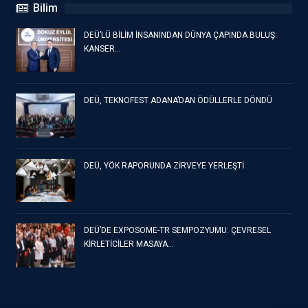
Bilim
DEÜ’LÜ BİLİM İNSANINDAN DÜNYA ÇAPINDA BULUŞ:
KANSER…
DEÜ, TEKNOFEST ADANA’DAN ÖDÜLLERLE DÖNDÜ
DEÜ, YÖK RAPORUNDA ZİRVEYE YERLEŞTİ
DEÜ’DE EXPOSOME-TR SEMPOZYUMU: ÇEVRESEL
KİRLETİCİLER MASAYA…