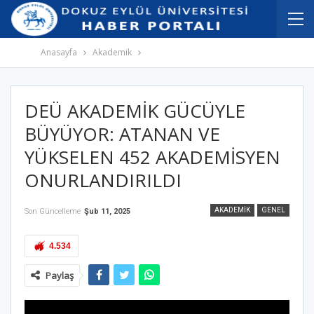
İçeriğe
Navigasyona
atla
atla
Anasayfa
Akademik
DEÜ AKADEMİK GÜCÜYLE
BÜYÜYOR: ATANAN VE
YÜKSELEN 452 AKADEMİSYEN
ONURLANDIRILDI
AKADEMIK
GENEL
Son Güncelleme
Şub 11, 2025
4.534
Paylaş