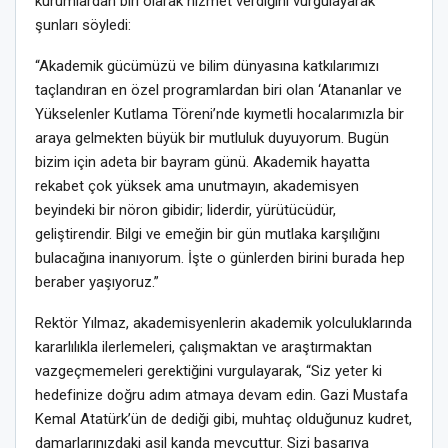
kurumlardan biri olarak hizmet verdiğini vurgulayarak
şunları söyledi:
“Akademik gücümüzü ve bilim dünyasına katkılarımızı
taçlandıran en özel programlardan biri olan ‘Atananlar ve
Yükselenler Kutlama Töreni’nde kıymetli hocalarımızla bir
araya gelmekten büyük bir mutluluk duyuyorum. Bugün
bizim için adeta bir bayram günü. Akademik hayatta
rekabet çok yüksek ama unutmayın, akademisyen
beyindeki bir nöron gibidir; liderdir, yürütücüdür,
geliştirendir. Bilgi ve emeğin bir gün mutlaka karşılığını
bulacağına inanıyorum. İşte o günlerden birini burada hep
beraber yaşıyoruz.”
Rektör Yılmaz, akademisyenlerin akademik yolculuklarında
kararlılıkla ilerlemeleri, çalışmaktan ve araştırmaktan
vazgeçmemeleri gerektiğini vurgulayarak, “Siz yeter ki
hedefinize doğru adım atmaya devam edin. Gazi Mustafa
Kemal Atatürk’ün de dediği gibi, muhtaç olduğunuz kudret,
damarlarınızdaki asil kanda mevcuttur. Sizi başarıya