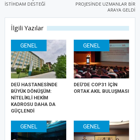
İSTİHDAM DESTEĞİ
PROJESİNDE UZMANLAR BİR
ARAYA GELDİ
İlgili Yazılar
GENEL
GENEL
DEÜ HASTANESİNDE
DEÜ’DE COP31 İÇİN
BÜYÜK DÖNÜŞÜM:
ORTAK AKIL BULUŞMASI
NİTELİKLİ HEKİM
KADROSU DAHA DA
GÜÇLENDİ
GENEL
GENEL