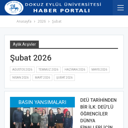
İçeriğe
Navigasyona
atla
atla
Anasayfa
2026
Şubat
Aylık Arşivler
Şubat 2026
AĞUSTOS 2026
TEMMUZ 2026
HAZIRAN 2026
MAYIS 2026
NISAN 2026
MART 2026
ŞUBAT 2026
DEÜ TARİHİNDEN
BASIN YANSIMALARI
BİR İLK: DEÜ’LÜ
ÖĞRENCİLER
DÜNYA
FİNALLERİ İÇİN