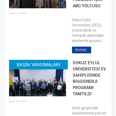
ABD YOLCUSU
Şub 25, 2026
Dokuz Eylül
Üniversitesi (DEÜ),
mühendislik ve
mimarlık alanındaki
akademik gücünü…
DEVAMI...
DOKUZ EYLÜL
BASIN YANSIMALARI
ÜNİVERSİTESİ EV
SAHİPLİĞİNDE
BİGGSİNERJİ
PROGRAMI
TANITILDI
Şub 18, 2026
İzmir girişimcilik
ekosistemine yeni bir