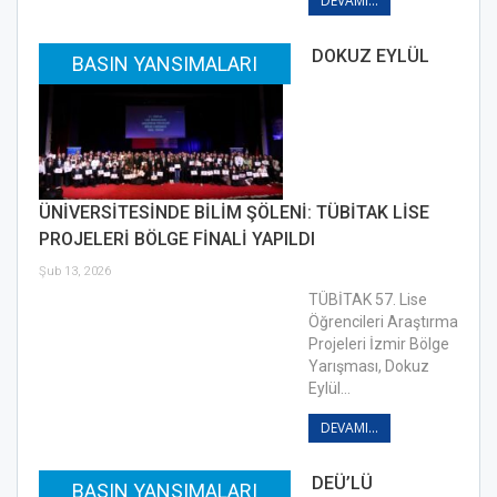
DEVAMI...
DOKUZ EYLÜL
BASIN YANSIMALARI
ÜNİVERSİTESİNDE BİLİM ŞÖLENİ: TÜBİTAK LİSE
PROJELERİ BÖLGE FİNALİ YAPILDI
Şub 13, 2026
TÜBİTAK 57. Lise
Öğrencileri Araştırma
Projeleri İzmir Bölge
Yarışması, Dokuz
Eylül…
DEVAMI...
DEÜ’LÜ
BASIN YANSIMALARI