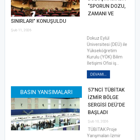
“SPORUN DOZU,
ZAMANI VE
SINIRLARI” KONUŞULDU
Şub 11, 2026
Dokuz Eylül
Üniversitesi (DEÜ) ile
Yükseköğretim
Kurulu (YÖK) Bilim
İletişimi Ofisi iş…
DEVAMI...
57’NCİ TÜBİTAK
BASIN YANSIMALARI
İZMİR BÖLGE
SERGİSİ DEÜ’DE
BAŞLADI
Şub 10, 2026
TÜBİTAK Proje
Yarışmaları İzmir