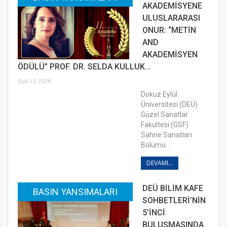
AKADEMİSYENE
ULUSLARARASI
ONUR: “METİN
AND
AKADEMİSYEN
ÖDÜLÜ” PROF. DR. SELDA KULLUK…
Şub 13, 2026
Dokuz Eylül
Üniversitesi (DEÜ)
Güzel Sanatlar
Fakültesi (GSF)
Sahne Sanatları
Bölümü…
DEVAMI...
DEÜ BİLİM KAFE
BASIN YANSIMALARI
SOHBETLERİ’NİN
5’İNCİ
BULUŞMASINDA