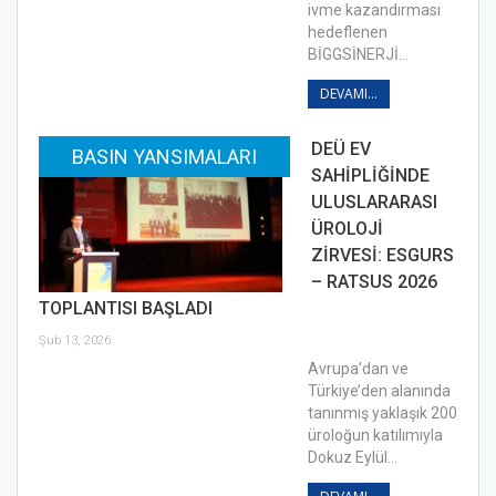
ivme kazandırması
hedeflenen
BİGGSİNERJİ…
DEVAMI...
DEÜ EV
BASIN YANSIMALARI
SAHİPLİĞİNDE
ULUSLARARASI
ÜROLOJİ
ZİRVESİ: ESGURS
– RATSUS 2026
TOPLANTISI BAŞLADI
Şub 13, 2026
Avrupa’dan ve
Türkiye’den alanında
tanınmış yaklaşık 200
üroloğun katılımıyla
Dokuz Eylül…