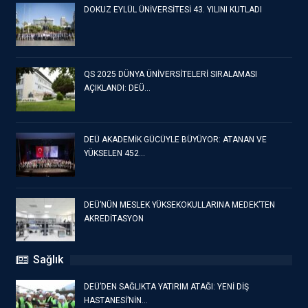
DOKUZ EYLÜL ÜNİVERSİTESİ 43. YILINI KUTLADI
QS 2025 DÜNYA ÜNİVERSİTELERİ SIRALAMASI
AÇIKLANDI: DEÜ…
DEÜ AKADEMİK GÜCÜYLE BÜYÜYOR: ATANAN VE
YÜKSELEN 452…
DEÜ’NÜN MESLEK YÜKSEKOKULLARINA MEDEK’TEN
AKREDİTASYON
Sağlık
DEÜ’DEN SAĞLIKTA YATIRIM ATAĞI: YENİ DİŞ
HASTANESİ’NİN…