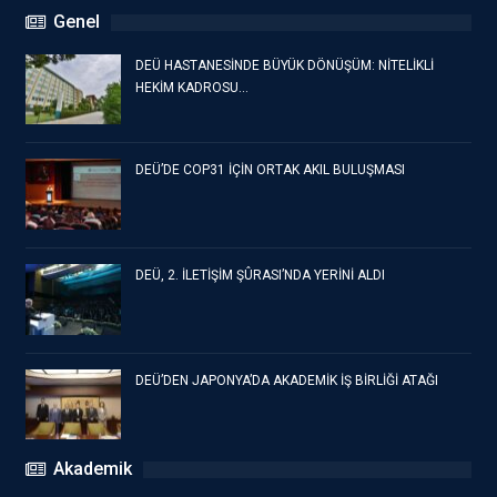
Genel
DEÜ HASTANESİNDE BÜYÜK DÖNÜŞÜM: NİTELİKLİ
HEKİM KADROSU…
DEÜ’DE COP31 İÇİN ORTAK AKIL BULUŞMASI
DEÜ, 2. İLETİŞİM ŞÛRASI’NDA YERİNİ ALDI
DEÜ’DEN JAPONYA’DA AKADEMİK İŞ BİRLİĞİ ATAĞI
Akademik