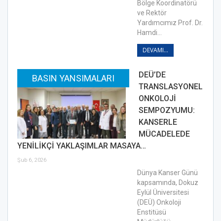
Bölge Koordinatörü
ve Rektör
Yardımcımız Prof. Dr.
Hamdi…
DEVAMI...
DEÜ’DE
BASIN YANSIMALARI
TRANSLASYONEL
ONKOLOJİ
SEMPOZYUMU:
KANSERLE
MÜCADELEDE
YENİLİKÇİ YAKLAŞIMLAR MASAYA…
Şub 6, 2026
Dünya Kanser Günü
kapsamında, Dokuz
Eylül Üniversitesi
(DEÜ) Onkoloji
Enstitüsü