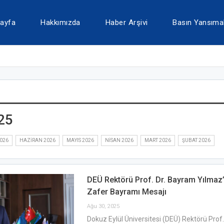
ayfa
Hakkımızda
Haber Arşivi
Basın Yansımal
25
026
HAZIRAN 2026
MAYIS 2026
NISAN 2026
MART 2026
ŞUBAT 2026
DEÜ Rektörü Prof. Dr. Bayram Yılmaz
Zafer Bayramı Mesajı
Ağu 30, 2025
Dokuz Eylül Üniversitesi (DEÜ) Rektörü Prof