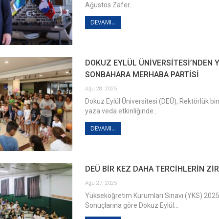
Ağustos Zafer…
DEVAMI...
DOKUZ EYLÜL ÜNİVERSİTESİ’NDEN 
SONBAHARA MERHABA PARTİSİ
Ağu 28, 2025
Dokuz Eylül Üniversitesi (DEÜ), Rektörlük 
yaza veda etkinliğinde…
DEVAMI...
DEÜ BİR KEZ DAHA TERCİHLERİN Zİ
Ağu 27, 2025
Yükseköğretim Kurumları Sınavı (YKS) 2025
Sonuçlarına göre Dokuz Eylül…