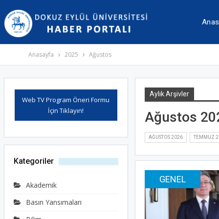
İçeriğe
Navigasyona
atla
atla
Anas
Anasayfa
2025
Ağustos
Aylık Arşivler
Web TV Program Öneri Formu
İçin Tıklayın!
Ağustos 20
AĞUSTOS 2026
TEMMUZ 2
Kategoriler
GENEL
Akademik
Basın Yansımaları