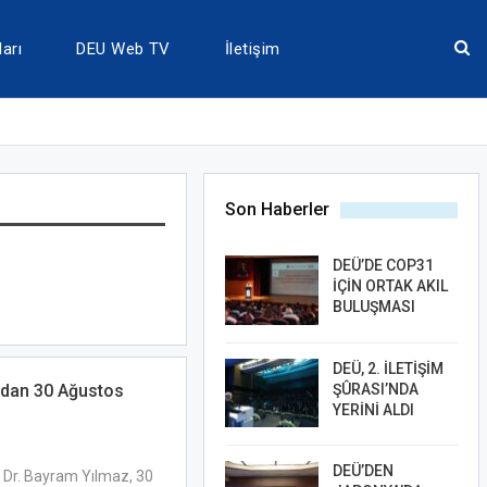
arı
DEU Web TV
İletişim
Son Haberler
DEÜ’DE COP31
İÇİN ORTAK AKIL
BULUŞMASI
DEÜ, 2. İLETİŞİM
ŞÛRASI’NDA
’dan 30 Ağustos
YERİNİ ALDI
DEÜ’DEN
. Dr. Bayram Yılmaz, 30