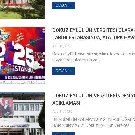
DEVAMI...
DOKUZ EYLÜL ÜNİVERSİTESİ OLARAK
TARİHLERİ ARASINDA, ATATÜRK HAV
Ağu 11, 2025
Dokuz Eylül Üniversitesi; bilim, teknoloji v
vizyonuyla ülkemizin ve…
DEVAMI...
DOKUZ EYLÜL ÜNİVERSİTESİNDEN Y
AÇIKLAMASI
Ağu 11, 2025
“KENDİMİZİN KALMAYACAĞI YERDE ÖĞREN
BARINDIRMAYIZ” Dokuz Eylül Üniversitesi…