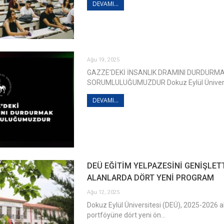
DEVAMI...
Ağu 19, 2025
GAZZE’DEKİ İNSANLIK DRAMINI DURDURM
SORUMLULUĞUMUZDUR Dokuz Eylül Ünivers
DEVAMI...
DEÜ EĞİTİM YELPAZESİNİ GENİŞLETT
ALANLARDA DÖRT YENİ PROGRAM
Ağu 12, 2025
Dokuz Eylül Üniversitesi (DEÜ), 2025-2026 a
portföyüne dört yeni ön…