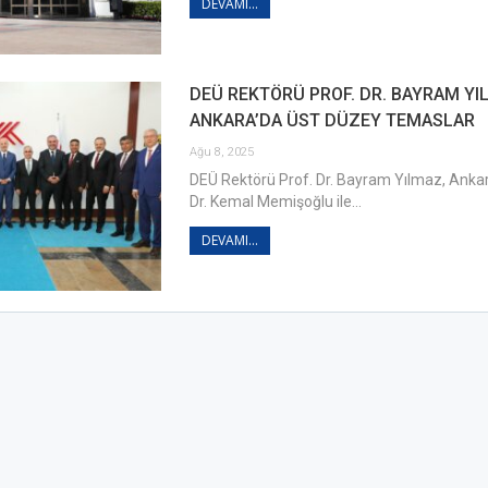
DEVAMI...
DEÜ REKTÖRÜ PROF. DR. BAYRAM Y
ANKARA’DA ÜST DÜZEY TEMASLAR
Ağu 8, 2025
DEÜ Rektörü Prof. Dr. Bayram Yılmaz, Ankar
Dr. Kemal Memişoğlu ile…
DEVAMI...