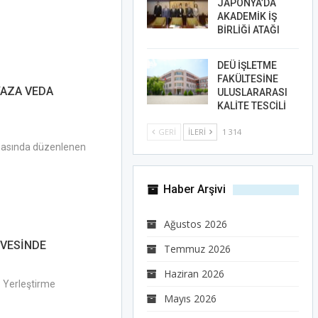
JAPONYA’DA
AKADEMİK İŞ
BİRLİĞİ ATAĞI
DEÜ İŞLETME
FAKÜLTESİNE
YAZA VEDA
ULUSLARARASI
KALİTE TESCİLİ
GERI
İLERI
1 314
binasında düzenlenen
Haber Arşivi
Ağustos 2026
RVESİNDE
Temmuz 2026
Haziran 2026
 Yerleştirme
Mayıs 2026