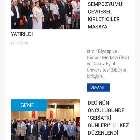
SEMPOZYUMU:
ÇEVRESEL
KİRLETİCİLER
MASAYA
YATIRILDI
Eki 1, 2024
İzmir Biyotıp ve
Genom Merkezi (İBG)
ve Dokuz Eylül
Üniversitesi (DEÜ) iş
birliğiyle…
DEVAMI...
DEÜ’NÜN
GENEL
ÖNCÜLÜĞÜNDE
“GERİATRİ
GÜNLERİ” 11. KEZ
DÜZENLENDİ