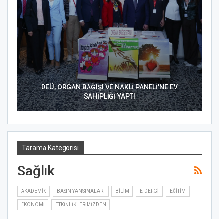
DEÜ, ORGAN BAĞIŞI VE NAKLİ PANELİ’NE EV
SAHİPLİĞİ YAPTI
Tarama Kategorisi
Sağlık
AKADEMIK
BASIN YANSIMALARI
BILIM
E-DERGI
EĞITIM
EKONOMI
ETKINLIKLERIMIZDEN