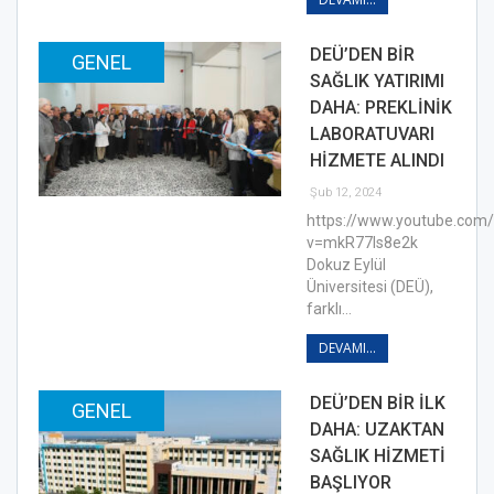
DEÜ’DEN BİR
GENEL
SAĞLIK YATIRIMI
DAHA: PREKLİNİK
LABORATUVARI
HİZMETE ALINDI
Şub 12, 2024
https://www.youtube.com
v=mkR77ls8e2k
Dokuz Eylül
Üniversitesi (DEÜ),
farklı…
DEVAMI...
DEÜ’DEN BİR İLK
GENEL
DAHA: UZAKTAN
SAĞLIK HİZMETİ
BAŞLIYOR