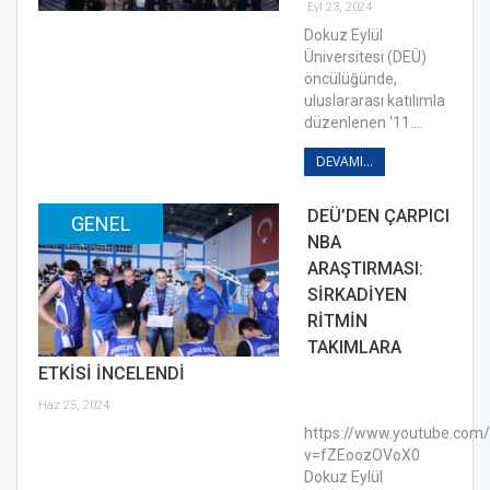
Eyl 23, 2024
Dokuz Eylül
Üniversitesi (DEÜ)
öncülüğünde,
uluslararası katılımla
düzenlenen ‘11.…
DEVAMI...
DEÜ’DEN ÇARPICI
GENEL
NBA
ARAŞTIRMASI:
SİRKADİYEN
RİTMİN
TAKIMLARA
ETKİSİ İNCELENDİ
Haz 25, 2024
https://www.youtube.com
v=fZEoozOVoX0
Dokuz Eylül