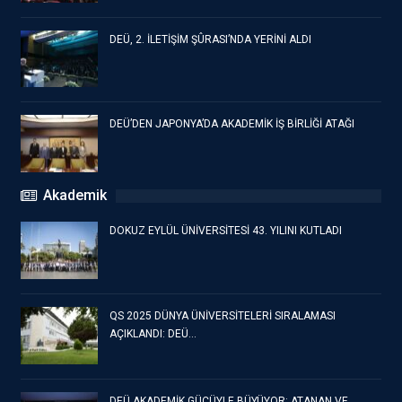
DEÜ, 2. İLETİŞİM ŞÛRASI’NDA YERİNİ ALDI
DEÜ’DEN JAPONYA’DA AKADEMİK İŞ BİRLİĞİ ATAĞI
Akademik
DOKUZ EYLÜL ÜNİVERSİTESİ 43. YILINI KUTLADI
QS 2025 DÜNYA ÜNİVERSİTELERİ SIRALAMASI
AÇIKLANDI: DEÜ…
DEÜ AKADEMİK GÜCÜYLE BÜYÜYOR: ATANAN VE