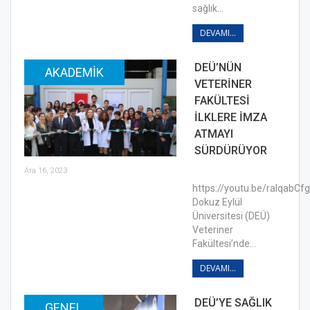
sağlık…
DEVAMI...
DEÜ’NÜN
AKADEMIK
VETERİNER
FAKÜLTESİ
İLKLERE İMZA
ATMAYI
SÜRDÜRÜYOR
Ara 16, 2023
https://youtu.be/raIqabCf
Dokuz Eylül
Üniversitesi (DEÜ)
Veteriner
Fakültesi’nde…
DEVAMI...
DEÜ’YE SAĞLIK
GENEL