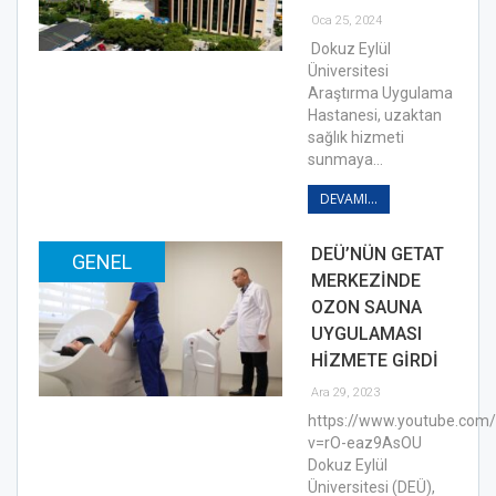
Oca 25, 2024
Dokuz Eylül
Üniversitesi
Araştırma Uygulama
Hastanesi, uzaktan
sağlık hizmeti
sunmaya…
DEVAMI...
DEÜ’NÜN GETAT
GENEL
MERKEZİNDE
OZON SAUNA
UYGULAMASI
HİZMETE GİRDİ
Ara 29, 2023
https://www.youtube.com
v=rO-eaz9AsOU
Dokuz Eylül
Üniversitesi (DEÜ),