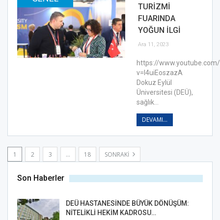
TURİZMİ
FUARINDA
YOĞUN İLGİ
Ara 11, 2023
https://www.youtube.com
v=I4uiEoszazA
Dokuz Eylül
Üniversitesi (DEÜ),
sağlık…
DEVAMI...
1
2
3
…
18
SONRAKI
Son Haberler
DEÜ HASTANESİNDE BÜYÜK DÖNÜŞÜM:
NİTELİKLİ HEKİM KADROSU…