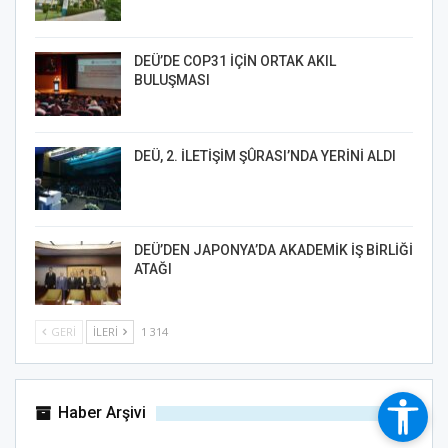
DEÜ’DE COP31 İÇİN ORTAK AKIL
BULUŞMASI
DEÜ, 2. İLETİŞİM ŞÛRASI’NDA YERİNİ ALDI
DEÜ’DEN JAPONYA’DA AKADEMİK İŞ BİRLİĞİ
ATAĞI
GERI
İLERI
1 314
Haber Arşivi