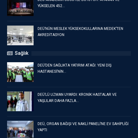
YÜKSELEN 452…
DEÜ’NÜN MESLEK YÜKSEKOKULLARINA MEDEK’TEN
AKREDİTASYON
Sağlık
DEÜ’DEN SAĞLIKTA YATIRIM ATAĞI: YENİ DİŞ
HASTANESİ’NİN…
DEÜ’LÜ UZMAN UYARDI: KRONİK HASTALAR VE
YAŞLILAR DAHA FAZLA…
DEÜ, ORGAN BAĞIŞI VE NAKLİ PANELİ’NE EV SAHİPLİĞİ
YAPTI