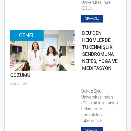
Üniversitesi’nde
(DEÜ)…
DEVAMI...
DEÜ’DEN
GENEL
HEKİMLERDE
TÜKENMİŞLİK
SENDROMUNA
NEFES, YOGA VE
MEDİTASYON
ÇÖZÜMÜ
Mar 29, 2024
Dokuz Eylül
Üniversitesi’nden
(DEÜ) bilim insanları,
hekimlerde
görülebilen
tükenmişlik…
DEVAMI...