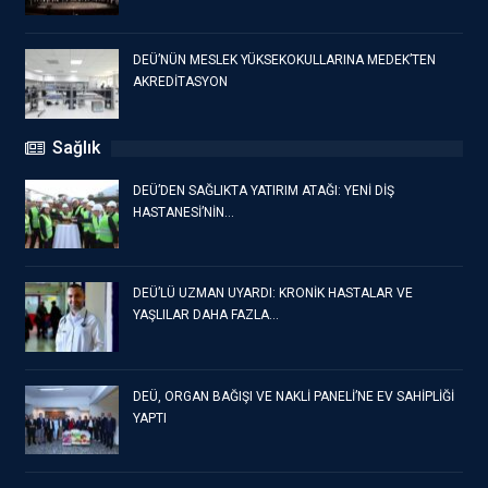
DEÜ’NÜN MESLEK YÜKSEKOKULLARINA MEDEK’TEN
AKREDİTASYON
Sağlık
DEÜ’DEN SAĞLIKTA YATIRIM ATAĞI: YENİ DİŞ
HASTANESİ’NİN…
DEÜ’LÜ UZMAN UYARDI: KRONİK HASTALAR VE
YAŞLILAR DAHA FAZLA…
DEÜ, ORGAN BAĞIŞI VE NAKLİ PANELİ’NE EV SAHİPLİĞİ
YAPTI