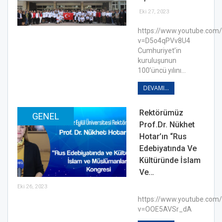
Eki 27, 2023
https://www.youtube.com
v=D5o4qPVv8U4
Cumhuriyet’in
kuruluşunun
100’üncü yılını…
DEVAMI...
Rektörümüz
GENEL
Prof.Dr. Nükhet
Hotar’ın “Rus
Edebiyatında Ve
Kültüründe İslam
Ve…
Eki 26, 2023
https://www.youtube.com
v=OOE5AVSr_dA