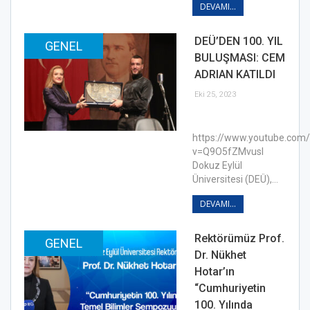
DEVAMI...
DEÜ’DEN 100. YIL
GENEL
BULUŞMASI: CEM
ADRIAN KATILDI
Eki 25, 2023
https://www.youtube.com
v=Q9O5fZMvusI
Dokuz Eylül
Üniversitesi (DEÜ),…
DEVAMI...
Rektörümüz Prof.
GENEL
Dr. Nükhet
Hotar’ın
“Cumhuriyetin
100. Yılında