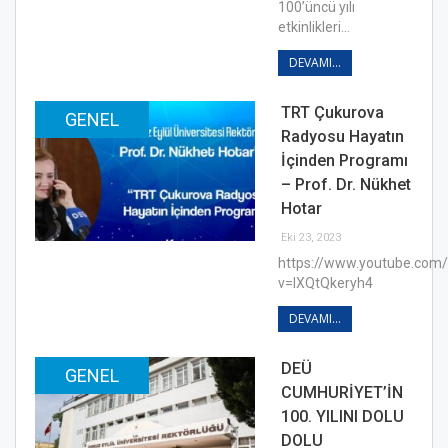
100’üncü yılı
etkinlikleri…
DEVAMI...
TRT Çukurova
GENEL
Radyosu Hayatın
İçinden Programı
– Prof. Dr. Nükhet
Hotar
Eki 23, 2023
https://www.youtube.com
v=lXQtQkeryh4
DEVAMI...
DEÜ
GENEL
CUMHURİYET’İN
100. YILINI DOLU
DOLU