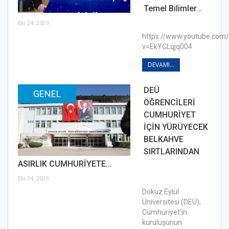
Temel Bilimler…
Eki 24, 2023
https://www.youtube.com
v=EkYCLqjq004
DEVAMI...
DEÜ
GENEL
ÖĞRENCİLERİ
CUMHURİYET
İÇİN YÜRÜYECEK
BELKAHVE
SIRTLARINDAN
ASIRLIK CUMHURİYETE…
Eki 24, 2023
Dokuz Eylül
Üniversitesi (DEÜ),
Cumhuriyet’in
kuruluşunun