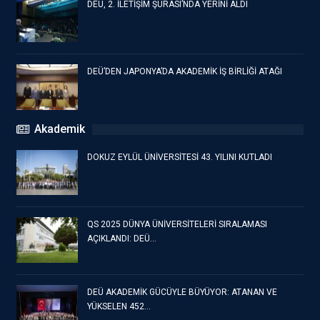
DEÜ, 2. İLETİŞİM ŞÛRASI’NDA YERİNİ ALDI
DEÜ’DEN JAPONYA’DA AKADEMİK İŞ BİRLİĞİ ATAĞI
Akademik
DOKUZ EYLÜL ÜNİVERSİTESİ 43. YILINI KUTLADI
QS 2025 DÜNYA ÜNİVERSİTELERİ SIRALAMASI
AÇIKLANDI: DEÜ…
DEÜ AKADEMİK GÜCÜYLE BÜYÜYOR: ATANAN VE
YÜKSELEN 452…