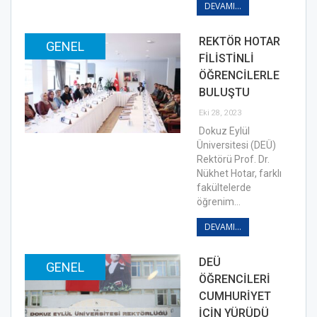
DEVAMI...
REKTÖR HOTAR
GENEL
FİLİSTİNLİ
ÖĞRENCİLERLE
BULUŞTU
Eki 28, 2023
Dokuz Eylül
Üniversitesi (DEÜ)
Rektörü Prof. Dr.
Nükhet Hotar, farklı
fakültelerde
öğrenim…
DEVAMI...
DEÜ
GENEL
ÖĞRENCİLERİ
CUMHURİYET
İÇİN YÜRÜDÜ