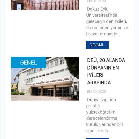
Eki 31, 2023
Dokuz Eylül
Üniversitesi’nde
geleceğin denizcileri,
düzenlenen yemin ve
bröve töreninde…
DEVAMI...
DEÜ, 20 ALANDA
GENEL
DÜNYANIN EN
İYİLERİ
ARASINDA
Eki 30, 2023
Dünya çapında
prestijli
yükseköğretim
derecelendirme
kuruluşlarından biri
olan Times…