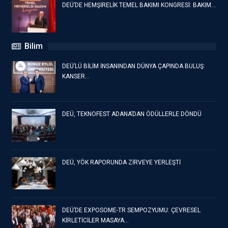
DEÜ’DE HEMŞİRELİK TEMEL BAKIMI KONGRESİ: BAKIM…
Bilim
DEÜ’LÜ BİLİM İNSANINDAN DÜNYA ÇAPINDA BULUŞ:
KANSER…
DEÜ, TEKNOFEST ADANA’DAN ÖDÜLLERLE DÖNDÜ
DEÜ, YÖK RAPORUNDA ZİRVEYE YERLEŞTİ
DEÜ’DE EXPOSOME-TR SEMPOZYUMU: ÇEVRESEL
KİRLETİCİLER MASAYA…