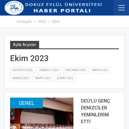
İçeriğe
Navigasyona
atla
atla
Anasayfa
2023
Ekim
Aylık Arşivler
Ekim 2023
AĞUSTOS 2026
TEMMUZ 2026
HAZIRAN 2026
MAYIS 2026
NISAN 2026
MART 2026
ŞUBAT 2026
DEÜ’LÜ GENÇ
GENEL
DENİZCİLER
YEMİNLERİNİ
ETTİ