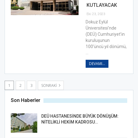
KUTLAYACAK
Eki 23, 2023
Dokuz Eylül
Üniversitesi’nde
(DEÜ) Cumhuriyet’in
kuruluşunun
100’üncü yıl dönümü,
…
DEVAMI...
1
2
3
SONRAKI
Son Haberler
DEÜ HASTANESİNDE BÜYÜK DÖNÜŞÜM:
NİTELİKLİ HEKİM KADROSU…