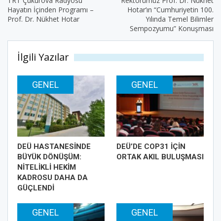
TRT Çukurova Radyosu
Rektörümüz Prof. Dr. Nükhet
Hayatın İçinden Programı –
Hotar’ın “Cumhuriyetin 100.
Prof. Dr. Nükhet Hotar
Yılında Temel Bilimler
Sempozyumu” Konuşması
İlgili Yazılar
GENEL
GENEL
DEÜ HASTANESİNDE
DEÜ’DE COP31 İÇİN
BÜYÜK DÖNÜŞÜM:
ORTAK AKIL BULUŞMASI
NİTELİKLİ HEKİM
KADROSU DAHA DA
GÜÇLENDİ
GENEL
GENEL