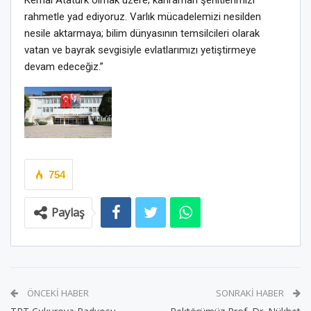
Kemal Atatürk olmak üzere; kahraman şehitlerimizi
rahmetle yad ediyoruz. Varlık mücadelemizi nesilden
nesile aktarmaya; bilim dünyasının temsilcileri olarak
vatan ve bayrak sevgisiyle evlatlarımızı yetiştirmeye
devam edeceğiz.”
754
Paylaş
ÖNCEKI HABER
SONRAKI HABER