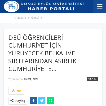
İçeriğe
Navigasyona
atla
atla
Anasayfa
Genel
DEÜ ÖĞRENCİLERİ
CUMHURİYET İÇİN
YÜRÜYECEK BELKAHVE
SIRTLARINDAN ASIRLIK
CUMHURİYETE…
GENEL
Yayınlanma
Eki 24, 2023
754
Paylaş