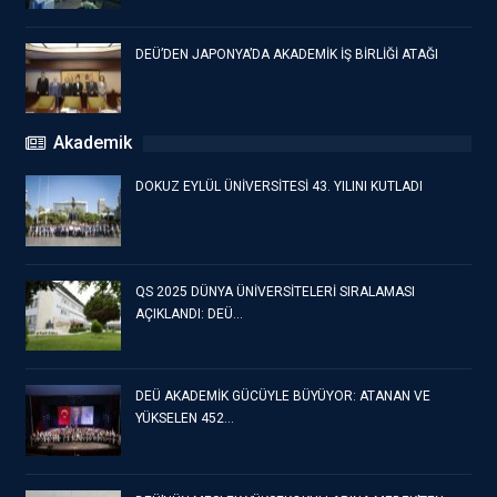
DEÜ’DEN JAPONYA’DA AKADEMİK İŞ BİRLİĞİ ATAĞI
Akademik
DOKUZ EYLÜL ÜNİVERSİTESİ 43. YILINI KUTLADI
QS 2025 DÜNYA ÜNİVERSİTELERİ SIRALAMASI
AÇIKLANDI: DEÜ…
DEÜ AKADEMİK GÜCÜYLE BÜYÜYOR: ATANAN VE
YÜKSELEN 452…