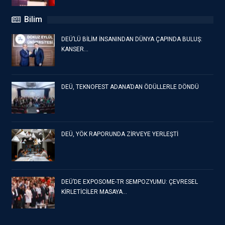
Bilim
DEÜ’LÜ BİLİM İNSANINDAN DÜNYA ÇAPINDA BULUŞ:
KANSER…
DEÜ, TEKNOFEST ADANA’DAN ÖDÜLLERLE DÖNDÜ
DEÜ, YÖK RAPORUNDA ZİRVEYE YERLEŞTİ
DEÜ’DE EXPOSOME-TR SEMPOZYUMU: ÇEVRESEL
KİRLETİCİLER MASAYA…