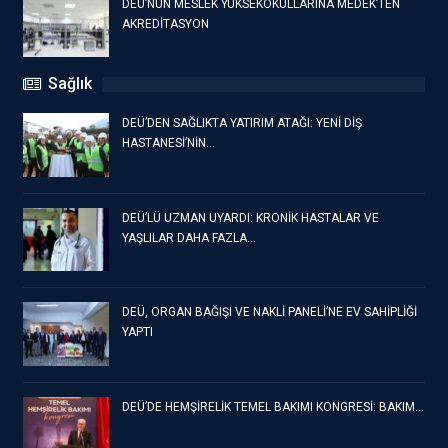
DEÜ’NÜN MESLEK YÜKSEKOKULLARINA MEDEK’TEN
AKREDİTASYON
Sağlık
DEÜ’DEN SAĞLIKTA YATIRIM ATAĞI: YENİ DİŞ
HASTANESİ’NİN…
DEÜ’LÜ UZMAN UYARDI: KRONİK HASTALAR VE
YAŞLILAR DAHA FAZLA…
DEÜ, ORGAN BAĞIŞI VE NAKLİ PANELİ’NE EV SAHİPLİĞİ
YAPTI
DEÜ’DE HEMŞİRELİK TEMEL BAKIMI KONGRESİ: BAKIM…