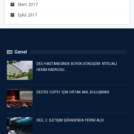
Ekim 2017
Eylül 2017
Genel
DEÜ HASTANESİNDE BÜYÜK DÖNÜŞÜM: NİTELİKLİ
HEKİM KADROSU…
DEÜ’DE COP31 İÇİN ORTAK AKIL BULUŞMASI
DEÜ, 2. İLETİŞİM ŞÛRASI’NDA YERİNİ ALDI