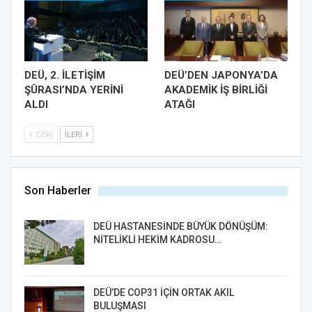
DEÜ, 2. İLETİŞİM
DEÜ’DEN JAPONYA’DA
ŞÛRASI’NDA YERİNİ
AKADEMİK İŞ BİRLİĞİ
ALDI
ATAĞI
GERI
İLERI
Son Haberler
DEÜ HASTANESİNDE BÜYÜK DÖNÜŞÜM:
NİTELİKLİ HEKİM KADROSU…
DEÜ’DE COP31 İÇİN ORTAK AKIL
BULUŞMASI