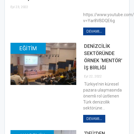
Eyl 23, 2022
https://www.youtube.com
v=Yar8VBDQE6g
DEVAMI...
DENİZCİLİK
EĞITIM
SEKTÖRÜNDE
ÖRNEK ‘MENTÖR’
İŞ BİRLİĞİ
Eyl 22, 2022
Türkiye’nin küresel
pazara ulaşmasında
önemli rol üstlenen
Türk denizcilik
sektörüne…
DEVAMI...
‘DEÜ’DEN