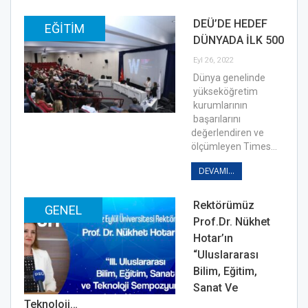
DEÜ’DE HEDEF
EĞITIM
DÜNYADA İLK 500
Eyl 26, 2022
Dünya genelinde
yükseköğretim
kurumlarının
başarılarını
değerlendiren ve
ölçümleyen Times…
DEVAMI...
Rektörümüz
GENEL
Prof.Dr. Nükhet
Hotar’ın
“Uluslararası
Bilim, Eğitim,
Sanat Ve
Teknoloji…