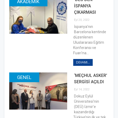
AKADEMIK
İSPANYA
ÇIKARMASI
Eyl 20, 2022
İspanya’nın
Barcelona kentinde
düzenlenen
Uluslararası Eğitim
Konferansı ve
Fuarı’na…
DEVAMI...
‘MEÇHUL ASKER’
GENEL
SERGİSİ AÇILDI
Eyl 14, 2022
Dokuz Eylül
Üniversitesi’nin
(DEÜ) İzmir’e
kazandırdığı
Türkiye’nin ilk ve tek