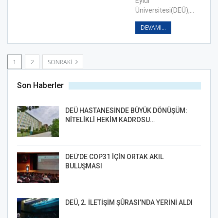
Eylül
Üniversitesi(DEÜ),…
DEVAMI...
1
2
SONRAKI
Son Haberler
DEÜ HASTANESİNDE BÜYÜK DÖNÜŞÜM:
NİTELİKLİ HEKİM KADROSU…
DEÜ’DE COP31 İÇİN ORTAK AKIL
BULUŞMASI
DEÜ, 2. İLETİŞİM ŞÛRASI’NDA YERİNİ ALDI