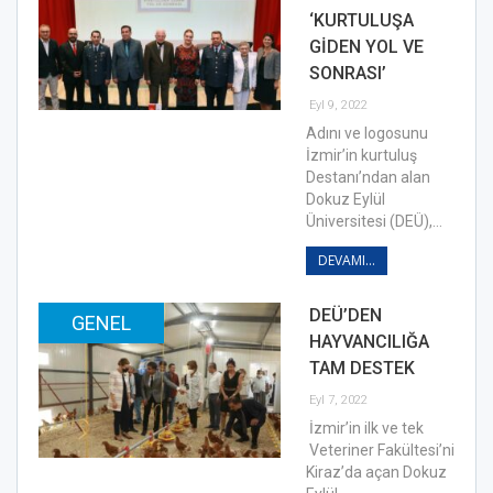
‘KURTULUŞA
GİDEN YOL VE
SONRASI’
Eyl 9, 2022
Adını ve logosunu
İzmir’in kurtuluş
Destanı’ndan alan
Dokuz Eylül
Üniversitesi (DEÜ),…
DEVAMI...
DEÜ’DEN
GENEL
HAYVANCILIĞA
TAM DESTEK
Eyl 7, 2022
İzmir’in ilk ve tek
Veteriner Fakültesi’ni
Kiraz’da açan Dokuz