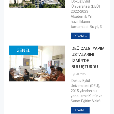
Dokuz Eylül
Üniversitesi (DEÜ)
2022-2023
Akademik Yılı
hazırlıklarını
tamamladı. Bu yıl, 3…
DEVAMI...
DEÜ ÇALGI YAPIM
GENEL
USTALARINI
İZMİR’DE
BULUŞTURDU
Eyl 28, 2022
Dokuz Eylül
Üniversitesi (DEÜ),
2015 yılından bu
yana İzmir Kültür ve
Sanat Eğitim Vakfı…
DEVAMI...