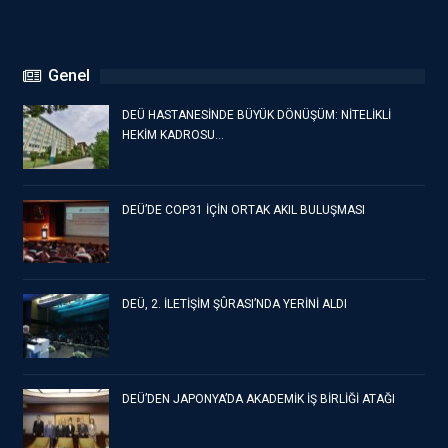
Genel
DEÜ HASTANESİNDE BÜYÜK DÖNÜŞÜM: NİTELİKLİ
HEKİM KADROSU…
DEÜ’DE COP31 İÇİN ORTAK AKIL BULUŞMASI
DEÜ, 2. İLETİŞİM ŞÛRASI’NDA YERİNİ ALDI
DEÜ’DEN JAPONYA’DA AKADEMİK İŞ BİRLİĞİ ATAĞI