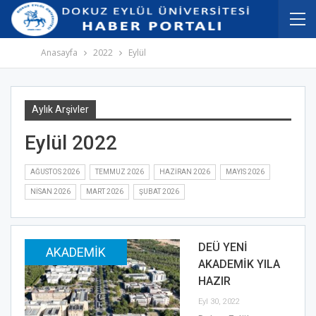
İçeriğe
Navigasyona
atla
atla
Anasayfa
2022
Eylül
Aylık Arşivler
Eylül 2022
AĞUSTOS 2026
TEMMUZ 2026
HAZIRAN 2026
MAYIS 2026
NISAN 2026
MART 2026
ŞUBAT 2026
DEÜ YENİ
AKADEMIK
AKADEMİK YILA
HAZIR
Eyl 30, 2022