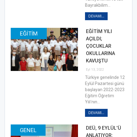
Bayrakbilim…
DEVAMI...
EĞİTİM YILI
EĞITIM
AÇILDI;
ÇOCUKLAR
OKULLARINA
KAVUŞTU
Eyl 13, 2022
Türkiye genelinde 12
Eylül Pazartesi günü
başlayan 2022-2023
Eğitim Öğretim
Yılı’nın…
DEVAMI...
DEÜ, 9 EYLÜL’Ü
GENEL
ANLATIYOR: