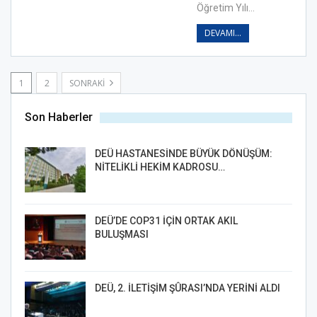
Öğretim Yılı…
DEVAMI...
1
2
SONRAKI
Son Haberler
DEÜ HASTANESİNDE BÜYÜK DÖNÜŞÜM:
NİTELİKLİ HEKİM KADROSU…
DEÜ’DE COP31 İÇİN ORTAK AKIL
BULUŞMASI
DEÜ, 2. İLETİŞİM ŞÛRASI’NDA YERİNİ ALDI