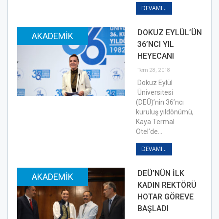
DEVAMI...
DOKUZ EYLÜL’ÜN
AKADEMIK
36’NCI YIL
HEYECANI
Tem 28, 2018
Dokuz Eylül
Üniversitesi
(DEÜ)’nin 36’ncı
kuruluş yıldönümü,
Kaya Termal
Otel’de…
DEVAMI...
DEÜ’NÜN İLK
AKADEMIK
KADIN REKTÖRÜ
HOTAR GÖREVE
BAŞLADI