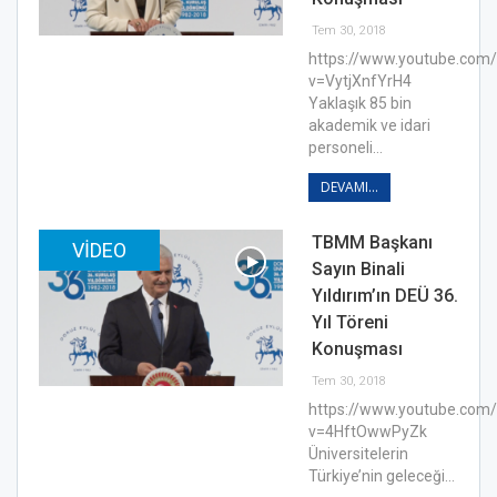
Tem 30, 2018
https://www.youtube.com
v=VytjXnfYrH4
Yaklaşık 85 bin
akademik ve idari
personeli…
DEVAMI...
TBMM Başkanı
VIDEO
Sayın Binali
Yıldırım’ın DEÜ 36.
Yıl Töreni
Konuşması
Tem 30, 2018
https://www.youtube.com
v=4HftOwwPyZk
Üniversitelerin
Türkiye’nin geleceği…