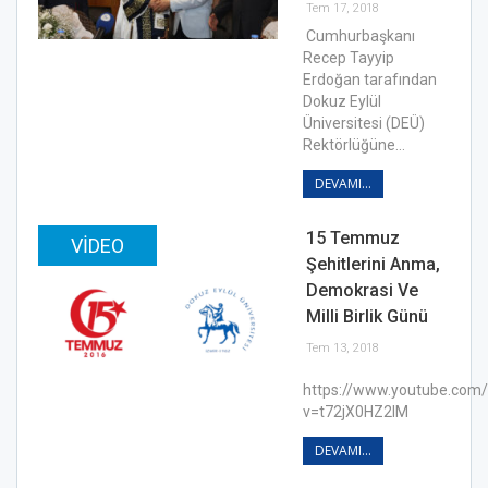
Tem 17, 2018
Cumhurbaşkanı
Recep Tayyip
Erdoğan tarafından
Dokuz Eylül
Üniversitesi (DEÜ)
Rektörlüğüne…
DEVAMI...
15 Temmuz
VIDEO
Şehitlerini Anma,
Demokrasi Ve
Milli Birlik Günü
Tem 13, 2018
https://www.youtube.com
v=t72jX0HZ2lM
DEVAMI...