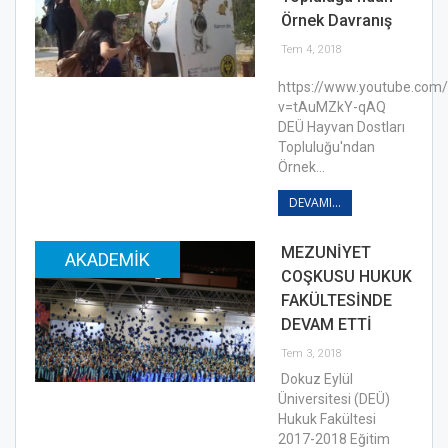
Örnek Davranış
Tem 4, 2018
https://www.youtube.com
v=tAuMZkY-qAQ
DEÜ Hayvan Dostları
Topluluğu'ndan
Örnek…
DEVAMI...
MEZUNİYET
AKADEMIK
COŞKUSU HUKUK
FAKÜLTESİNDE
DEVAM ETTİ
Tem 3, 2018
Dokuz Eylül
Üniversitesi (DEÜ)
Hukuk Fakültesi
2017-2018 Eğitim