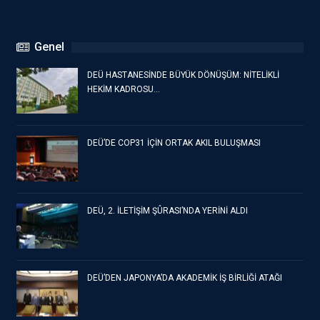
Genel
DEÜ HASTANESİNDE BÜYÜK DÖNÜŞÜM: NİTELİKLİ
HEKİM KADROSU…
DEÜ’DE COP31 İÇİN ORTAK AKIL BULUŞMASI
DEÜ, 2. İLETİŞİM ŞÛRASI’NDA YERİNİ ALDI
DEÜ’DEN JAPONYA’DA AKADEMİK İŞ BİRLİĞİ ATAĞI