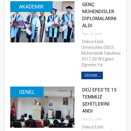
GENÇ
AKADEMIK
MÜHENDİSLER
DİPLOMALARINI
ALDI
Tem 13, 2018
Dokuz Eylül
Üniversitesi (DEÜ)
Mühendislik Fakültesi
2017-2018 Eğitim
Öğretim Yılı…
DEVAMI...
DEÜ EFES’TE 15
GENEL
TEMMUZ
ŞEHİTLERİNİ
ANDI
Tem 12, 2018
Dokuz Eylül