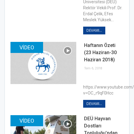
Üniversitesi (DEÜ)
Rektör Vekili Prof. Dr.
Erdal Çelik, Efes
Meslek Yüksek…
DEVAMI...
Haftanın Özeti
VIDEO
(23 Haziran-30
Haziran 2018)
Tem 6, 2018
https://www.youtube.com
v=OC_r9qF0Hcc
DEVAMI...
DEÜ Hayvan
VIDEO
Dostları
Topluluğu’ndan