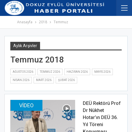
İçeriğe
Navigasyona
atla
atla
Anasayfa
2018
Temmuz
Aylık Arşivler
Temmuz 2018
AĞUSTOS 2026
TEMMUZ 2026
HAZIRAN 2026
MAYIS 2026
NISAN 2026
MART 2026
ŞUBAT 2026
DEÜ Rektörü Prof
VIDEO
Dr Nükhet
Hotar’ın DEÜ 36.
Yıl Töreni
Konuşması