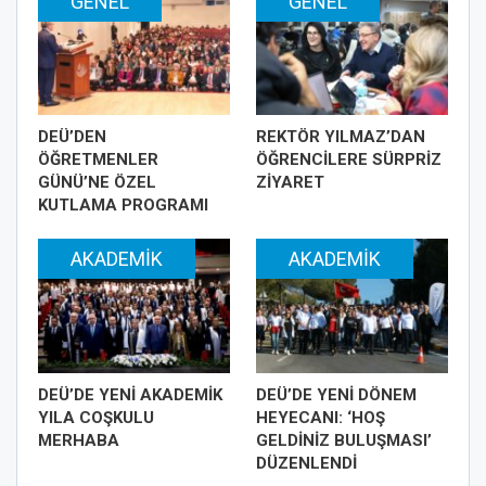
GENEL
GENEL
DEÜ’DEN
REKTÖR YILMAZ’DAN
ÖĞRETMENLER
ÖĞRENCİLERE SÜRPRİZ
GÜNÜ’NE ÖZEL
ZİYARET
KUTLAMA PROGRAMI
AKADEMIK
AKADEMIK
DEÜ’DE YENİ AKADEMİK
DEÜ’DE YENİ DÖNEM
YILA COŞKULU
HEYECANI: ‘HOŞ
MERHABA
GELDİNİZ BULUŞMASI’
DÜZENLENDİ