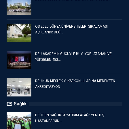
QS 2025 DÜNYA ÜNİVERSİTELERİ SIRALAMASI
AÇIKLANDI: DEÜ…
DEÜ AKADEMİK GÜCÜYLE BÜYÜYOR: ATANAN VE
YÜKSELEN 452…
DEÜ’NÜN MESLEK YÜKSEKOKULLARINA MEDEK’TEN
AKREDİTASYON
Sağlık
DEÜ’DEN SAĞLIKTA YATIRIM ATAĞI: YENİ DİŞ
HASTANESİ’NİN…