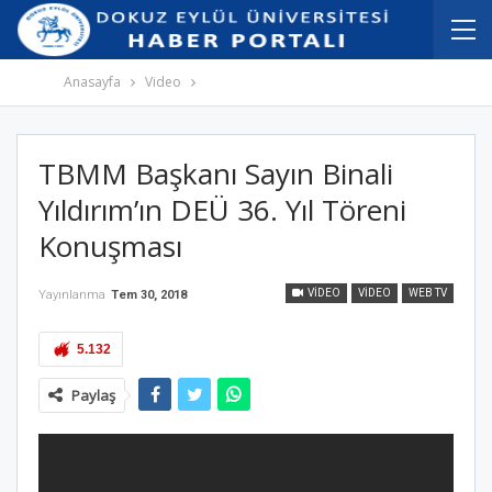
İçeriğe
Navigasyona
atla
atla
Anasayfa
Video
TBMM Başkanı Sayın Binali
Yıldırım’ın DEÜ 36. Yıl Töreni
Konuşması
VIDEO
VIDEO
WEB TV
Yayınlanma
Tem 30, 2018
5.132
Paylaş