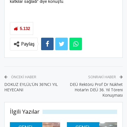
katkılar sağladı” diye konuştu.
5.132
Paylaş
ÖNCEKI HABER
SONRAKI HABER
DOKUZ EYLÜL’ÜN 36’NCI YIL
DEÜ Rektörü Prof Dr Nükhet
HEYECANI
Hotar’ın DEÜ 36. Yıl Töreni
Konuşması
İlgili Yazılar