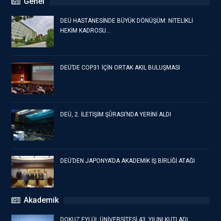
Genel
DEÜ HASTANESİNDE BÜYÜK DÖNÜŞÜM: NİTELİKLİ
HEKİM KADROSU…
DEÜ’DE COP31 İÇİN ORTAK AKIL BULUŞMASI
DEÜ, 2. İLETİŞİM ŞÛRASI’NDA YERİNİ ALDI
DEÜ’DEN JAPONYA’DA AKADEMİK İŞ BİRLİĞİ ATAĞI
Akademik
DOKUZ EYLÜL ÜNİVERSİTESİ 43. YILINI KUTLADI