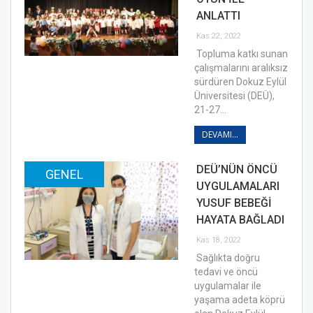
ANLATTI
Kas 22, 2022
Topluma katkı sunan
çalışmalarını aralıksız
sürdüren Dokuz Eylül
Üniversitesi (DEÜ),
21-27…
DEVAMI...
DEÜ’NÜN ÖNCÜ
GENEL
UYGULAMALARI
YUSUF BEBEĞİ
HAYATA BAĞLADI
Kas 18, 2022
Sağlıkta doğru
tedavi ve öncü
uygulamalar ile
yaşama adeta köprü