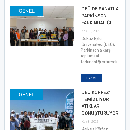
DEÜ’DE SANATLA
GENEL
PARKİNSON
FARKINDALIĞI
Kas 10, 2022
Dokuz Eylül
Üniversitesi (DEÜ),
Parkinson’a karşı
toplumsal
farkındalığı artırmak,
…
DEVAMI...
DEÜ KÖRFEZ’İ
GENEL
TEMİZLİYOR
ATIKLARI
DÖNÜŞTÜRÜYOR!
Kas 8, 2022
'Atıksız Körfez