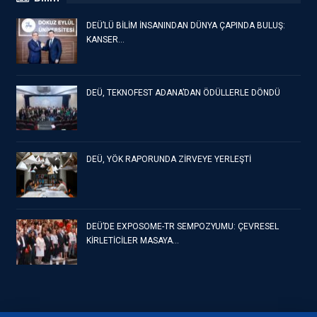
DEÜ’LÜ BİLİM İNSANINDAN DÜNYA ÇAPINDA BULUŞ:
KANSER…
DEÜ, TEKNOFEST ADANA’DAN ÖDÜLLERLE DÖNDÜ
DEÜ, YÖK RAPORUNDA ZİRVEYE YERLEŞTİ
DEÜ’DE EXPOSOME-TR SEMPOZYUMU: ÇEVRESEL
KİRLETİCİLER MASAYA…