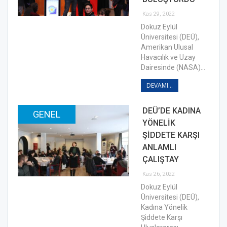
Kas 29, 2022
Dokuz Eylül
Üniversitesi (DEÜ),
Amerikan Ulusal
Havacılık ve Uzay
Dairesinde (NASA)…
DEVAMI...
DEÜ’DE KADINA
GENEL
YÖNELİK
ŞİDDETE KARŞI
ANLAMLI
ÇALIŞTAY
Kas 26, 2022
Dokuz Eylül
Üniversitesi (DEÜ),
Kadına Yönelik
Şiddete Karşı