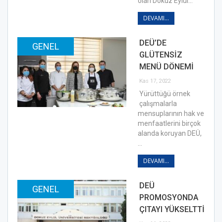
olan Dokuz Eylül…
DEVAMI...
DEÜ’DE
GENEL
GLÜTENSİZ
MENÜ DÖNEMİ
Kas 17, 2022
Yürüttüğü örnek
çalışmalarla
mensuplarının hak ve
menfaatlerini birçok
alanda koruyan DEÜ,
…
DEVAMI...
DEÜ
GENEL
PROMOSYONDA
ÇITAYI YÜKSELTTİ