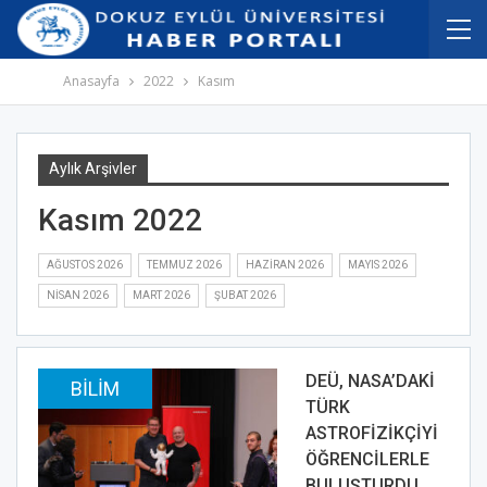
İçeriğe
Navigasyona
atla
atla
Anasayfa
2022
Kasım
Aylık Arşivler
Kasım 2022
AĞUSTOS 2026
TEMMUZ 2026
HAZIRAN 2026
MAYIS 2026
NISAN 2026
MART 2026
ŞUBAT 2026
DEÜ, NASA’DAKİ
BILIM
TÜRK
ASTROFİZİKÇİYİ
ÖĞRENCİLERLE
BULUŞTURDU