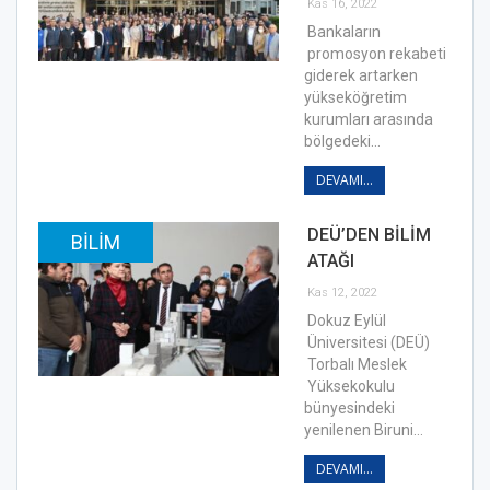
Kas 16, 2022
Bankaların
promosyon rekabeti
giderek artarken
yükseköğretim
kurumları arasında
bölgedeki…
DEVAMI...
DEÜ’DEN BİLİM
BILIM
ATAĞI
Kas 12, 2022
Dokuz Eylül
Üniversitesi (DEÜ)
Torbalı Meslek
Yüksekokulu
bünyesindeki
yenilenen Biruni…
DEVAMI...