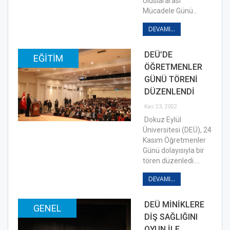
Uluslararası
Mücadele Günü…
DEVAMI...
DEÜ’DE
EĞITIM
ÖĞRETMENLER
GÜNÜ TÖRENİ
DÜZENLENDİ
Kas 23, 2022
Dokuz Eylül
Üniversitesi (DEÜ), 24
Kasım Öğretmenler
Günü dolayısıyla bir
tören düzenledi.…
DEVAMI...
DEÜ MİNİKLERE
GENEL
DİŞ SAĞLIĞINI
OYUN İLE