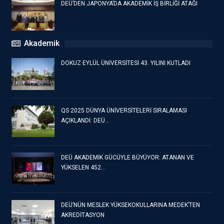
DEÜ’DEN JAPONYA’DA AKADEMİK İŞ BİRLİĞİ ATAĞI
Akademik
DOKUZ EYLÜL ÜNİVERSİTESİ 43. YILINI KUTLADI
QS 2025 DÜNYA ÜNİVERSİTELERİ SIRALAMASI
AÇIKLANDI: DEÜ…
DEÜ AKADEMİK GÜCÜYLE BÜYÜYOR: ATANAN VE
YÜKSELEN 452…
DEÜ’NÜN MESLEK YÜKSEKOKULLARINA MEDEK’TEN
AKREDİTASYON