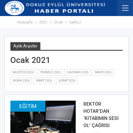
İçeriğe
Navigasyona
atla
atla
Anasayfa
2021
Ocak
Sayfa 2
Aylık Arşivler
Ocak 2021
AĞUSTOS 2026
TEMMUZ 2026
HAZIRAN 2026
MAYIS 2026
NISAN 2026
MART 2026
ŞUBAT 2026
REKTÖR
EĞITIM
HOTAR’DAN
‘KİTABIMIN SESİ
OL’ ÇAĞRISI