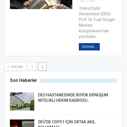
Oca 2, 2021
Dokuz Eylül
Üniversitesi (DEÜ)
Prof. Dr. Fuat Sezgin
Merkez
Kütüphanesi’nde
yürütülen…
DEVAMI...
ÖNCEKI
1
2
Son Haberler
DEÜ HASTANESİNDE BÜYÜK DÖNÜŞÜM:
NİTELİKLİ HEKİM KADROSU…
DEÜ’DE COP31 İÇİN ORTAK AKIL