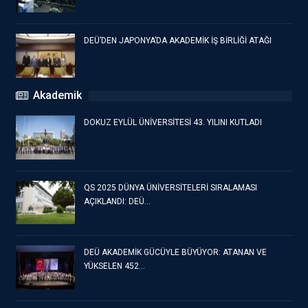
DEÜ’DEN JAPONYA’DA AKADEMİK İŞ BİRLİĞİ ATAĞI
Akademik
DOKUZ EYLÜL ÜNİVERSİTESİ 43. YILINI KUTLADI
QS 2025 DÜNYA ÜNİVERSİTELERİ SIRALAMASI
AÇIKLANDI: DEÜ…
DEÜ AKADEMİK GÜCÜYLE BÜYÜYOR: ATANAN VE
YÜKSELEN 452…