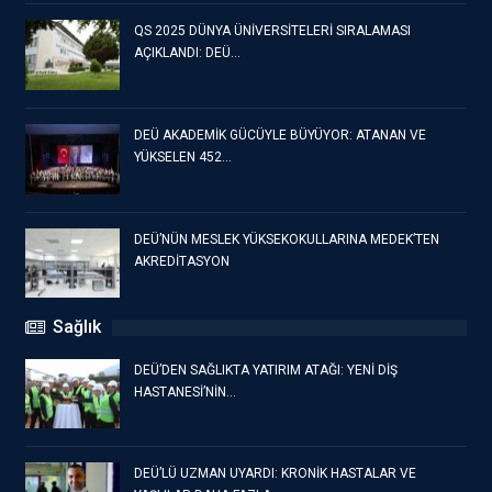
QS 2025 DÜNYA ÜNİVERSİTELERİ SIRALAMASI
AÇIKLANDI: DEÜ…
DEÜ AKADEMİK GÜCÜYLE BÜYÜYOR: ATANAN VE
YÜKSELEN 452…
DEÜ’NÜN MESLEK YÜKSEKOKULLARINA MEDEK’TEN
AKREDİTASYON
Sağlık
DEÜ’DEN SAĞLIKTA YATIRIM ATAĞI: YENİ DİŞ
HASTANESİ’NİN…
DEÜ’LÜ UZMAN UYARDI: KRONİK HASTALAR VE