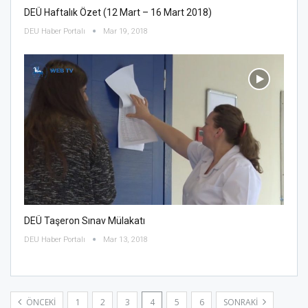
DEÜ Haftalık Özet (12 Mart – 16 Mart 2018)
DEU Haber Portalı
Mar 19, 2018
DEÜ Taşeron Sınav Mülakatı
DEU Haber Portalı
Mar 13, 2018
ÖNCEKI
1
2
3
4
5
6
SONRAKI