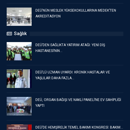
DEÜ’NÜN MESLEK YÜKSEKOKULLARINA MEDEK’TEN
AKREDİTASYON
Sağlık
DEÜ’DEN SAĞLIKTA YATIRIM ATAĞI: YENİ DİŞ
HASTANESİ’NİN…
DEÜ’LÜ UZMAN UYARDI: KRONİK HASTALAR VE
YAŞLILAR DAHA FAZLA…
DEÜ, ORGAN BAĞIŞI VE NAKLİ PANELİ’NE EV SAHİPLİĞİ
YAPTI
DEÜ’DE HEMŞİRELİK TEMEL BAKIMI KONGRESİ: BAKIM…