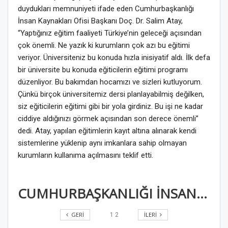
duydukları memnuniyeti ifade eden Cumhurbaşkanlığı
İnsan Kaynakları Ofisi Başkanı Doç. Dr. Salim Atay,
“Yaptığınız eğitim faaliyeti Türkiye’nin geleceği açısından
çok önemli. Ne yazık ki kurumların çok azı bu eğitimi
veriyor. Üniversiteniz bu konuda hızla inisiyatif aldı. İlk defa
bir üniversite bu konuda eğiticilerin eğitimi programı
düzenliyor. Bu bakımdan hocamızı ve sizleri kutluyorum.
Çünkü birçok üniversitemiz dersi planlayabilmiş değilken,
siz eğiticilerin eğitimi gibi bir yola girdiniz. Bu işi ne kadar
ciddiye aldığınızı görmek açısından son derece önemli”
dedi. Atay, yapılan eğitimlerin kayıt altına alınarak kendi
sistemlerine yüklenip aynı imkanlara sahip olmayan
kurumların kullanıma açılmasını teklif etti.
CUMHURBAŞKANLIĞI İNSAN KAYNAKLARI OFİSİNDEN DEÜ’YE ÖVGÜ
GERI
İLERI
1
2