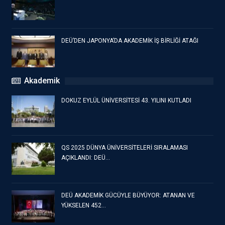
DEÜ’DEN JAPONYA’DA AKADEMİK İŞ BİRLİĞİ ATAĞI
Akademik
DOKUZ EYLÜL ÜNİVERSİTESİ 43. YILINI KUTLADI
QS 2025 DÜNYA ÜNİVERSİTELERİ SIRALAMASI
AÇIKLANDI: DEÜ…
DEÜ AKADEMİK GÜCÜYLE BÜYÜYOR: ATANAN VE
YÜKSELEN 452…