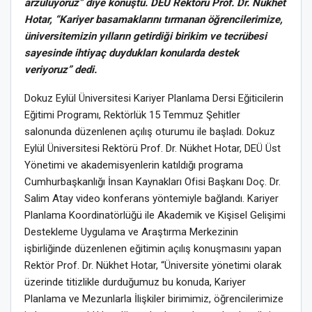
arzuluyoruz” diye konuştu. DEÜ Rektörü Prof. Dr. Nükhet
Hotar, “Kariyer basamaklarını tırmanan öğrencilerimize,
üniversitemizin yılların getirdiği birikim ve tecrübesi
sayesinde ihtiyaç duydukları konularda destek
veriyoruz” dedi.
Dokuz Eylül Üniversitesi Kariyer Planlama Dersi Eğiticilerin
Eğitimi Programı, Rektörlük 15 Temmuz Şehitler
salonunda düzenlenen açılış oturumu ile başladı. Dokuz
Eylül Üniversitesi Rektörü Prof. Dr. Nükhet Hotar, DEÜ Üst
Yönetimi ve akademisyenlerin katıldığı programa
Cumhurbaşkanlığı İnsan Kaynakları Ofisi Başkanı Doç. Dr.
Salim Atay video konferans yöntemiyle bağlandı. Kariyer
Planlama Koordinatörlüğü ile Akademik ve Kişisel Gelişimi
Destekleme Uygulama ve Araştırma Merkezinin
işbirliğinde düzenlenen eğitimin açılış konuşmasını yapan
Rektör Prof. Dr. Nükhet Hotar, “Üniversite yönetimi olarak
üzerinde titizlikle durduğumuz bu konuda, Kariyer
Planlama ve Mezunlarla İlişkiler birimimiz, öğrencilerimize