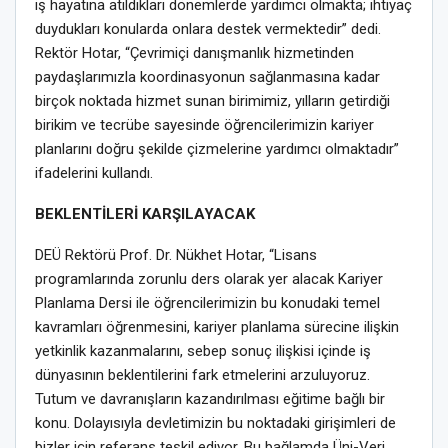
iş hayatına atıldıkları dönemlerde yardımcı olmakta; ihtiyaç
duydukları konularda onlara destek vermektedir” dedi.
Rektör Hotar, “Çevrimiçi danışmanlık hizmetinden
paydaşlarımızla koordinasyonun sağlanmasına kadar
birçok noktada hizmet sunan birimimiz, yılların getirdiği
birikim ve tecrübe sayesinde öğrencilerimizin kariyer
planlarını doğru şekilde çizmelerine yardımcı olmaktadır”
ifadelerini kullandı.
BEKLENTİLERİ KARŞILAYACAK
DEÜ Rektörü Prof. Dr. Nükhet Hotar, “Lisans
programlarında zorunlu ders olarak yer alacak Kariyer
Planlama Dersi ile öğrencilerimizin bu konudaki temel
kavramları öğrenmesini, kariyer planlama sürecine ilişkin
yetkinlik kazanmalarını, sebep sonuç ilişkisi içinde iş
dünyasının beklentilerini fark etmelerini arzuluyoruz.
Tutum ve davranışların kazandırılması eğitime bağlı bir
konu. Dolayısıyla devletimizin bu noktadaki girişimleri de
bizler için referans teşkil ediyor. Bu bağlamda Üni-Veri,