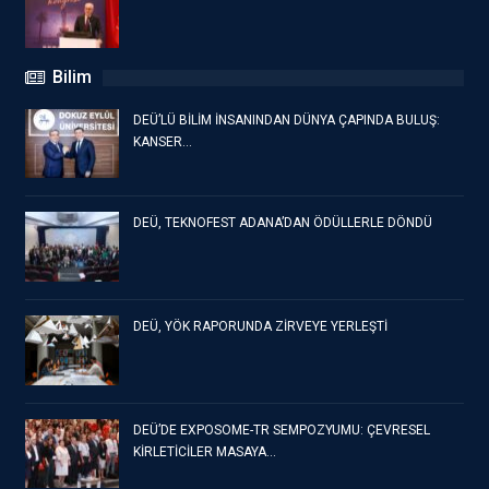
Bilim
DEÜ’LÜ BİLİM İNSANINDAN DÜNYA ÇAPINDA BULUŞ:
KANSER…
DEÜ, TEKNOFEST ADANA’DAN ÖDÜLLERLE DÖNDÜ
DEÜ, YÖK RAPORUNDA ZİRVEYE YERLEŞTİ
DEÜ’DE EXPOSOME-TR SEMPOZYUMU: ÇEVRESEL
KİRLETİCİLER MASAYA…