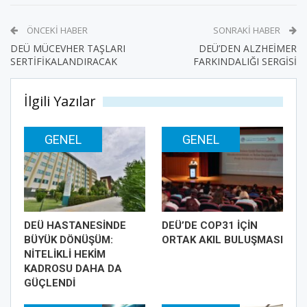
ÖNCEKI HABER
SONRAKI HABER
DEÜ MÜCEVHER TAŞLARI
DEÜ’DEN ALZHEİMER
SERTİFİKALANDIRACAK
FARKINDALIĞI SERGİSİ
İlgili Yazılar
GENEL
GENEL
DEÜ HASTANESİNDE
DEÜ’DE COP31 İÇİN
BÜYÜK DÖNÜŞÜM:
ORTAK AKIL BULUŞMASI
NİTELİKLİ HEKİM
KADROSU DAHA DA
GÜÇLENDİ