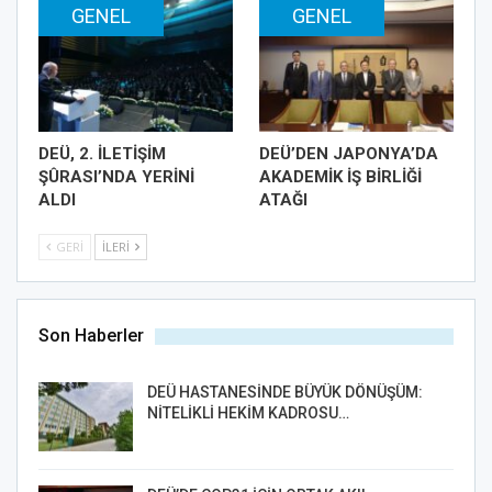
GENEL
GENEL
DEÜ, 2. İLETİŞİM
DEÜ’DEN JAPONYA’DA
ŞÛRASI’NDA YERİNİ
AKADEMİK İŞ BİRLİĞİ
ALDI
ATAĞI
GERI
İLERI
Son Haberler
DEÜ HASTANESİNDE BÜYÜK DÖNÜŞÜM:
NİTELİKLİ HEKİM KADROSU…