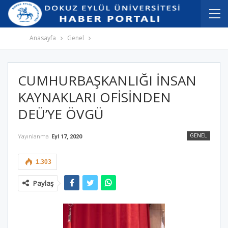
İçeriğe
Navigasyona
atla
atla
Anasayfa
Genel
CUMHURBAŞKANLIĞI İNSAN
KAYNAKLARI OFİSİNDEN
DEÜ’YE ÖVGÜ
GENEL
Yayınlanma
Eyl 17, 2020
1.303
Paylaş