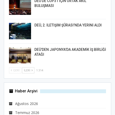
DEÜ’DE COP31 İÇİN ORTAK AKIL
BULUŞMASI
DEÜ, 2. İLETİŞİM ŞÛRASI’NDA YERİNİ ALDI
DEÜ’DEN JAPONYA’DA AKADEMİK İŞ BİRLİĞİ
ATAĞI
GERI
İLERI
1 314
Haber Arşivi
Ağustos 2026
Temmuz 2026