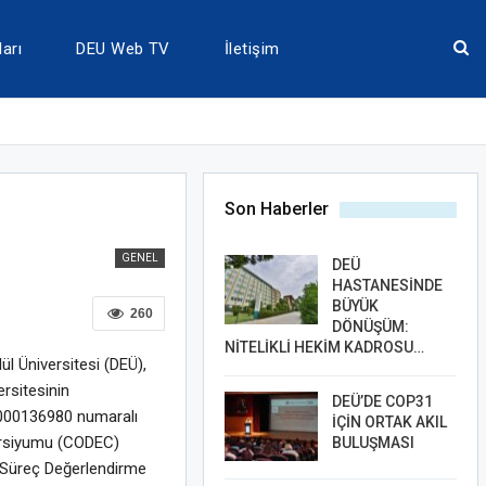
arı
DEU Web TV
İletişim
Son Haberler
GENEL
DEÜ
HASTANESİNDE
BÜYÜK
260
DÖNÜŞÜM:
NİTELİKLİ HEKİM KADROSU…
l Üniversitesi (DEÜ),
ersitesinin
DEÜ’DE COP31
000136980 numaralı
İÇİN ORTAK AKIL
orsiyumu (CODEC)
BULUŞMASI
 Süreç Değerlendirme