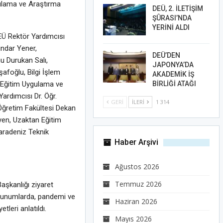
gulama ve Araştırma
DEÜ, 2. İLETİŞİM
ŞÛRASI’NDA
YERİNİ ALDI
EÜ Rektör Yardımcısı
ündar Yener,
DEÜ’DEN
nu Durukan Salı,
JAPONYA’DA
şafoğlu, Bilgi İşlem
AKADEMİK İŞ
 Eğitim Uygulama ve
BİRLİĞİ ATAĞI
ardımcısı Dr. Öğr.
GERI
İLERI
1 314
Öğretim Fakültesi Dekan
eyen, Uzaktan Eğitim
aradeniz Teknik
Haber Arşivi
Ağustos 2026
Temmuz 2026
Başkanlığı ziyaret
n sunumlarda, pandemi ve
Haziran 2026
leri anlatıldı.
Mayıs 2026