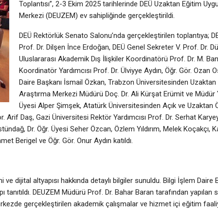
Toplantısı”, 2-3 Ekim 2025 tarihlerinde DEÜ Uzaktan Eğitim Uy
Merkezi (DEUZEM) ev sahipliğinde gerçekleştirildi.
DEÜ Rektörlük Senato Salonu’nda gerçekleştirilen toplantıya; D
Prof. Dr. Dilşen İnce Erdoğan, DEÜ Genel Sekreter V. Prof. Dr. D
Uluslararası Akademik Dış İlişkiler Koordinatörü Prof. Dr. M. Ba
Koordinatör Yardımcısı Prof. Dr. Ülviyye Aydın, Öğr. Gör. Ozan O
Daire Başkanı İsmail Özkan, Trabzon Üniversitesinden Uzaktan
Araştırma Merkezi Müdürü Doç. Dr. Ali Kürşat Erümit ve Müdür Y
Üyesi Alper Şimşek, Atatürk Üniversitesinden Açık ve Uzaktan 
ör. Arif Daş, Gazi Üniversitesi Rektör Yardımcısı Prof. Dr. Serhat Kary
ündağ, Dr. Öğr. Üyesi Seher Özcan, Özlem Yıldırım, Melek Koçakçı, K
t Berigel ve Öğr. Gör. Onur Aydın katıldı.
 dijital altyapısı hakkında detaylı bilgiler sunuldu. Bilgi İşlem Daire 
tyapı tanıtıldı. DEUZEM Müdürü Prof. Dr. Bahar Baran tarafından yapıla
zde gerçekleştirilen akademik çalışmalar ve hizmet içi eğitim faaliyet