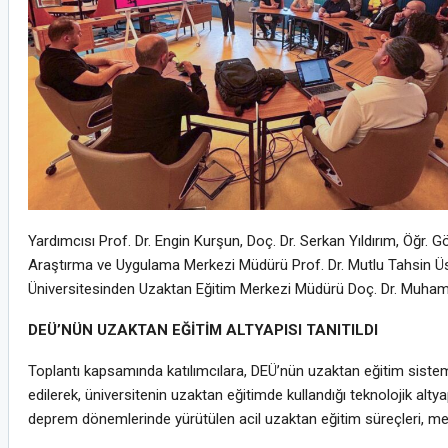
Yardımcısı Prof. Dr. Engin Kurşun, Doç. Dr. Serkan Yıldırım, Öğr. G
Araştırma ve Uygulama Merkezi Müdürü Prof. Dr. Mutlu Tahsin Üst
Üniversitesinden Uzaktan Eğitim Merkezi Müdürü Doç. Dr. Muhamme
DEÜ’NÜN UZAKTAN EĞİTİM ALTYAPISI TANITILDI
Toplantı kapsamında katılımcılara, DEÜ’nün uzaktan eğitim sistemi ve
edilerek, üniversitenin uzaktan eğitimde kullandığı teknolojik al
deprem dönemlerinde yürütülen acil uzaktan eğitim süreçleri, merke