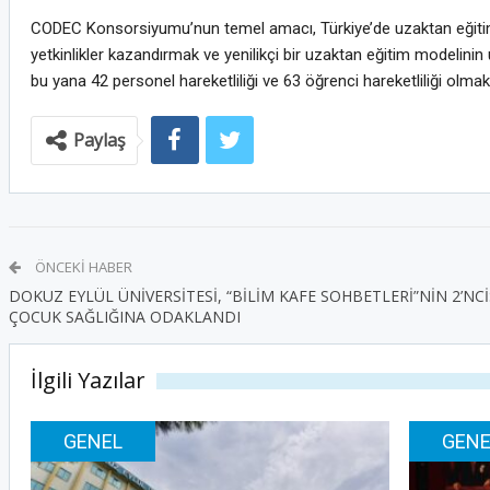
CODEC Konsorsiyumu’nun temel amacı, Türkiye’de uzaktan eğitim 
yetkinlikler kazandırmak ve yenilikçi bir uzaktan eğitim modelini
bu yana 42 personel hareketliliği ve 63 öğrenci hareketliliği olmak 
Paylaş
ÖNCEKI HABER
DOKUZ EYLÜL ÜNİVERSİTESİ, “BİLİM KAFE SOHBETLERİ”NİN 2’NC
ÇOCUK SAĞLIĞINA ODAKLANDI
İlgili Yazılar
GENEL
GENE