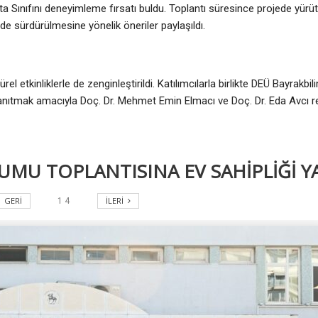
 Sınıfını deneyimleme fırsatı buldu. Toplantı süresince projede yürütül
e sürdürülmesine yönelik öneriler paylaşıldı.
rel etkinliklerle de zenginleştirildi. Katılımcılarla birlikte DEÜ Bayrakbi
ını tanıtmak amacıyla Doç. Dr. Mehmet Emin Elmacı ve Doç. Dr. Eda Avcı 
MU TOPLANTISINA EV SAHİPLİĞİ Y
GERI
İLERI
1
4