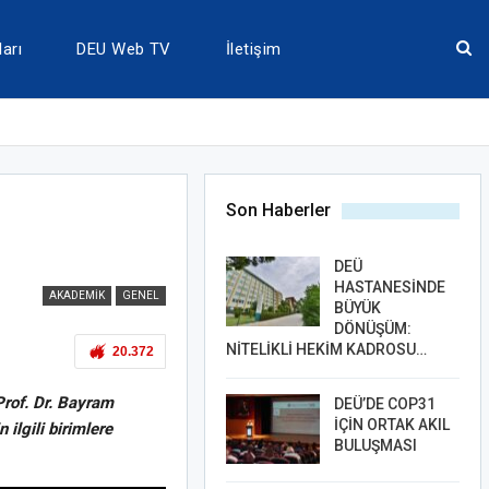
arı
DEU Web TV
İletişim
Son Haberler
DEÜ
HASTANESİNDE
AKADEMIK
GENEL
BÜYÜK
DÖNÜŞÜM:
NİTELİKLİ HEKİM KADROSU…
20.372
Prof. Dr. Bayram
DEÜ’DE COP31
İÇİN ORTAK AKIL
ilgili birimlere
BULUŞMASI