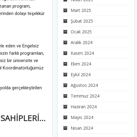
kazanan program,
Mart 2025
erinden dolayı teşekkür
Şubat 2025
Ocak 2025
Aralık 2024
ele eden ve Engelsiz
Kasım 2024
zin farklı programları,
siz bir üniversite ve
Ekim 2024
lül Koordinatörlüğümüz
Eylül 2024
Ağustos 2024
olda gerçekleştirilen
Temmuz 2024
Haziran 2024
DEÜ, ENGELSİZ ÜNİVERSİTE ÖDÜLLERİ’Nİ KUTLADI: 17 BAŞARI ÖDÜLÜ SAHİPLERİNE TESLİM EDİLDİ
Mayıs 2024
Nisan 2024