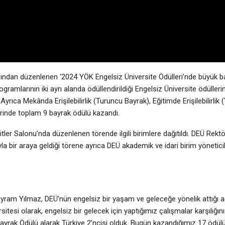
ından düzenlenen ‘2024 YÖK Engelsiz Üniversite Ödülleri’nde büyük baş
 programlarının iki ayrı alanda ödüllendirildiği Engelsiz Üniversite ödülle
rıca Mekânda Erişilebilirlik (Turuncu Bayrak), Eğitimde Erişilebilirlik 
lerinde toplam 9 bayrak ödülü kazandı.
er Salonu’nda düzenlenen törende ilgili birimlere dağıtıldı. DEÜ Rekt
bir araya geldiği törene ayrıca DEÜ akademik ve idari birim yöneticile
yram Yılmaz, DEÜ’nün engelsiz bir yaşam ve geleceğe yönelik attığı a
sitesi olarak, engelsiz bir gelecek için yaptığımız çalışmalar karşılığı
yrak Ödülü alarak Türkiye 2’ncisi olduk. Bugün kazandığımız 17 ödülü i