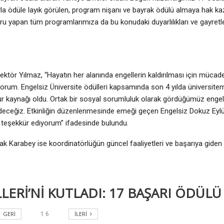
yla ödüle layık görülen, program nişanı ve bayrak ödülü almaya hak 
vuru yapan tüm programlarımıza da bu konudaki duyarlılıkları ve gayretl
tör Yılmaz, “Hayatın her alanında engellerin kaldırılması için mücad
rum. Engelsiz Üniversite ödülleri kapsamında son 4 yılda üniversitemi
 gurur kaynağı oldu. Ortak bir sosyal sorumluluk olarak gördüğümüz engel
 edeceğiz. Etkinliğin düzenlenmesinde emeği geçen Engelsiz Dokuz Ey
 teşekkür ediyorum” ifadesinde bulundu.
 Karabey ise koordinatörlüğün güncel faaliyetleri ve başarıya giden y
GERI
İLERI
1
6