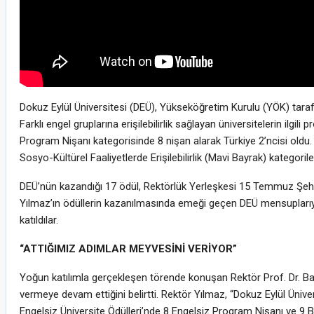
Dokuz Eylül Üniversitesi (DEÜ), Yükseköğretim Kurulu (YÖK) taraf
Farklı engel gruplarına erişilebilirlik sağlayan üniversitelerin ilgili
Program Nişanı kategorisinde 8 nişan alarak Türkiye 2’ncisi oldu. Ay
Sosyo-Kültürel Faaliyetlerde Erişilebilirlik (Mavi Bayrak) kategori
DEÜ’nün kazandığı 17 ödül, Rektörlük Yerleşkesi 15 Temmuz Şehitl
Yılmaz’ın ödüllerin kazanılmasında emeği geçen DEÜ mensuplarıyla 
katıldılar.
“ATTIĞIMIZ ADIMLAR MEYVESİNİ VERİYOR”
Yoğun katılımla gerçekleşen törende konuşan Rektör Prof. Dr. Ba
vermeye devam ettiğini belirtti. Rektör Yılmaz, “Dokuz Eylül Üniver
Engelsiz Üniversite Ödülleri’nde 8 Engelsiz Program Nişanı ve 9 Ba