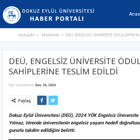
İçeriğe
Navigasyona
atla
atla
Anas
Anasayfa
Akademik
DEÜ, ENGELSİZ ÜNİVERSİTE ÖDÜLLERİ’Nİ K
DEÜ, ENGELSİZ ÜNİVERSİTE ÖDÜL
SAHİPLERİNE TESLİM EDİLDİ
Son Güncelleme
Kas 26, 2024
Paylaş
Dokuz Eylül Üniversitesi (DEÜ), 2024 YÖK Engelsiz Üniversite Ö
Yılmaz, törende üniversitenin engelsiz yaşam hedefi doğrultusund
gururla takdim edildiğini belirtti.