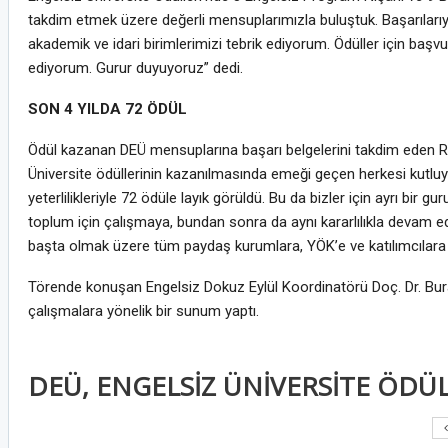
takdim etmek üzere değerli mensuplarımızla buluştuk. Başarıları
akademik ve idari birimlerimizi tebrik ediyorum. Ödüller için baş
ediyorum. Gurur duyuyoruz” dedi.
SON 4 YILDA 72 ÖDÜL
Ödül kazanan DEÜ mensuplarına başarı belgelerini takdim eden Rek
Üniversite ödüllerinin kazanılmasında emeği geçen herkesi kutluyo
yeterlilikleriyle 72 ödüle layık görüldü. Bu da bizler için ayrı bir
toplum için çalışmaya, bundan sonra da aynı kararlılıkla devam
başta olmak üzere tüm paydaş kurumlara, YÖK’e ve katılımcılara
Törende konuşan Engelsiz Dokuz Eylül Koordinatörü Doç. Dr. Burak
çalışmalara yönelik bir sunum yaptı.