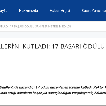
ayfa
Hakkımızda
Haber Arşivi
Basın Yansımal
UTLADI: 17 BAŞARI ÖDÜLÜ SAHİPLERİNE TESLİM EDİLDİ
LERİ’Nİ KUTLADI: 17 BAŞARI ÖDÜLÜ
dülleri’nde kazandığı 17 ödülü düzenlenen törenle kutladı. Rektör 
a attığı adımların başarıyla sonuçlandığını vurgulayarak, ödüllerin 