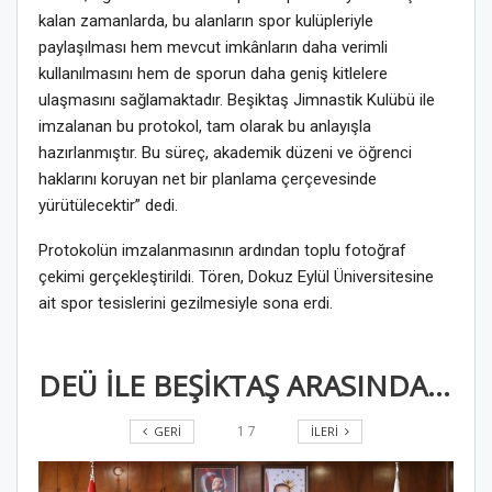
kalan zamanlarda, bu alanların spor kulüpleriyle
paylaşılması hem mevcut imkânların daha verimli
kullanılmasını hem de sporun daha geniş kitlelere
ulaşmasını sağlamaktadır. Beşiktaş Jimnastik Kulübü ile
imzalanan bu protokol, tam olarak bu anlayışla
hazırlanmıştır. Bu süreç, akademik düzeni ve öğrenci
haklarını koruyan net bir planlama çerçevesinde
yürütülecektir” dedi.
Protokolün imzalanmasının ardından toplu fotoğraf
çekimi gerçekleştirildi. Tören, Dokuz Eylül Üniversitesine
ait spor tesislerini gezilmesiyle sona erdi.
DEÜ İLE BEŞİKTAŞ ARASINDA İŞ BİRLİĞİ VE PİLOT TAKIM PROTOKOLÜ İMZALANDI
GERI
İLERI
1
7