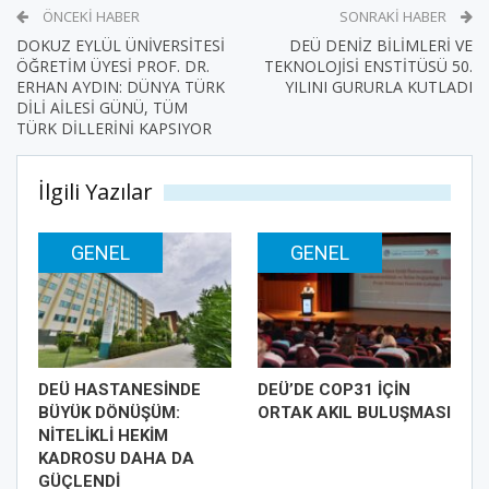
ÖNCEKI HABER
SONRAKI HABER
DOKUZ EYLÜL ÜNİVERSİTESİ
DEÜ DENİZ BİLİMLERİ VE
ÖĞRETİM ÜYESİ PROF. DR.
TEKNOLOJİSİ ENSTİTÜSÜ 50.
ERHAN AYDIN: DÜNYA TÜRK
YILINI GURURLA KUTLADI
DİLİ AİLESİ GÜNÜ, TÜM
TÜRK DİLLERİNİ KAPSIYOR
İlgili Yazılar
GENEL
GENEL
DEÜ HASTANESİNDE
DEÜ’DE COP31 İÇİN
BÜYÜK DÖNÜŞÜM:
ORTAK AKIL BULUŞMASI
NİTELİKLİ HEKİM
KADROSU DAHA DA
GÜÇLENDİ