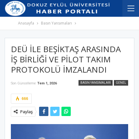
İçeriğe
Navigasyona
atla
atla
Anasayfa
Basın Yansımaları
DEÜ İLE BEŞİKTAŞ ARASINDA
İŞ BİRLİĞİ VE PİLOT TAKIM
PROTOKOLÜ İMZALANDI
BASIN YANSIMALARI
GENEL
Son Güncelleme
Tem 1, 2026
666
Paylaş