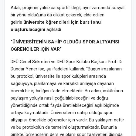
Adalı, projenin yalnızca sportif değil, aynı zamanda sosyal
bir yönü olduğuna da dikkat çekerek, elde edilen
gelirle
üniversite öğrencileri için burs fonu
oluşturulacağını
açıkladı.
“ÜNİVERSİTENİN SAHİP OLDUĞU SPOR ALTYAPISI
ÖĞRENCİLER İÇİN VAR”
DEÜ Genel Sekreteri ve DEÜ Spor Kulübü Başkanı Prof. Dr.
Dündar Yener ise, şu ifadeleri kullandı: “Bugün imzalanan
bu protokol, üniversite ile spor kulüpleri arasında
sağduyuya, planlamaya ve karşılıklı anlayışa dayanan
önemli bir iş birliğini ifade etmektedir. Bu adım, imkânların
paylaşım yoluyla nasıl çoğaltılabileceğini ve doğru
yönetildiğinde ortak fayda üretilebileceğini açık biçimde
ortaya koymaktadır. Üniversitenin sahip olduğu spor
altyapısı, öncelikle öğrenciler için vardır. Bu yaklaşım nettir
ve bu protokolün de temelini oluşturmaktadır. Bununla
birlikte, öğrencilerin ders ve planlı spor faaliyetleri dışında