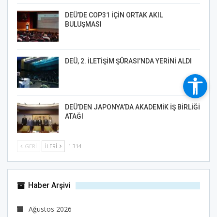
DEÜ’DE COP31 İÇİN ORTAK AKIL
BULUŞMASI
DEÜ, 2. İLETİŞİM ŞÛRASI’NDA YERİNİ ALDI
DEÜ’DEN JAPONYA’DA AKADEMİK İŞ BİRLİĞİ
ATAĞI
GERI
İLERI
1 314
Haber Arşivi
Ağustos 2026