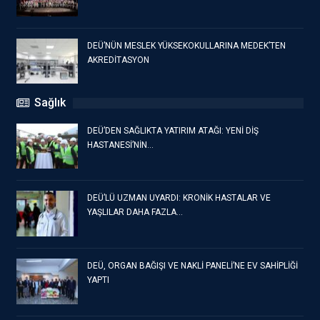
DEÜ’NÜN MESLEK YÜKSEKOKULLARINA MEDEK’TEN
AKREDİTASYON
Sağlık
DEÜ’DEN SAĞLIKTA YATIRIM ATAĞI: YENİ DİŞ
HASTANESİ’NİN…
DEÜ’LÜ UZMAN UYARDI: KRONİK HASTALAR VE
YAŞLILAR DAHA FAZLA…
DEÜ, ORGAN BAĞIŞI VE NAKLİ PANELİ’NE EV SAHİPLİĞİ
YAPTI