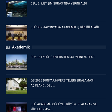
DEÜ, 2. İLETİŞİM ŞÛRASI’NDA YERİNİ ALDI
DEÜ’DEN JAPONYA’DA AKADEMİK İŞ BİRLİĞİ ATAĞI
Akademik
DOKUZ EYLÜL ÜNİVERSİTESİ 43. YILINI KUTLADI
QS 2025 DÜNYA ÜNİVERSİTELERİ SIRALAMASI
AÇIKLANDI: DEÜ…
DEÜ AKADEMİK GÜCÜYLE BÜYÜYOR: ATANAN VE
YÜKSELEN 452…