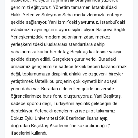
basketbol, voleybol ve jimnastik branşlarında yüzlerce
gencimizi eğitiyoruz. Yönetim tamamen İstanbul’daki
Hakkı Yeten ve Süleyman Seba merkezlerimizle entegre
şekilde sağlanıyor. Yani İzmir’deki yavrumuz, İstanbul’daki
evladımızla aynı eğitimi, aynı disiplini alıyor. Balçova Sağlık
Yerleşkemizdeki modern salonlarımızdan, merkez
yerleşkemizdeki uluslararası standartlara sahip
sahalarımıza kadar her detay, Beşiktaş kalitesine yakışır
şekilde dizayn edildi. Gerçekten gurur verici. Buradaki
amacımız gençlerimize sadece teknik beceri kazandırmak
değil; toplumumuza disiplinli, ahlaklı ve özgüvenli bireyler
yetiştirmek. Üstelik bu projenin çok kıymetli bir sosyal
yönü daha var: Buradan elde edilen gelirle üniversite
öğrencilerimize burs fonu oluşturuyoruz. Yani Beşiktaş,
sadece sporcu değil, Türkiye’nin aydınlık geleceğini de
destekliyor. Yetenekli gençlerimizi ise pilot takımımız
Dokuz Eylül Üniversitesi SK üzerinden lisanslayıp,
doğrudan Beşiktaş Akademisi’ne kazandıracağız,”
ifadelerini kullandı.