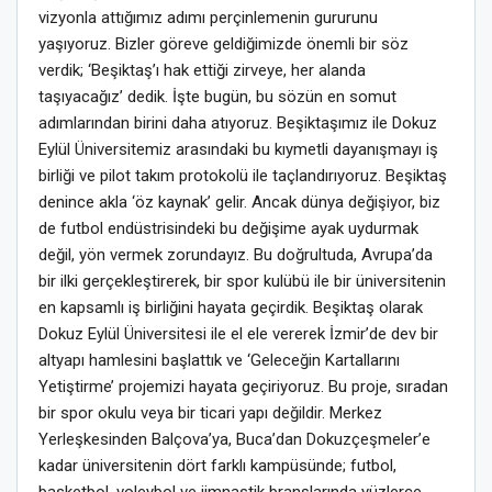
vizyonla attığımız adımı perçinlemenin gururunu
yaşıyoruz. Bizler göreve geldiğimizde önemli bir söz
verdik; ‘Beşiktaş’ı hak ettiği zirveye, her alanda
taşıyacağız’ dedik. İşte bugün, bu sözün en somut
adımlarından birini daha atıyoruz. Beşiktaşımız ile Dokuz
Eylül Üniversitemiz arasındaki bu kıymetli dayanışmayı iş
birliği ve pilot takım protokolü ile taçlandırıyoruz. Beşiktaş
denince akla ‘öz kaynak’ gelir. Ancak dünya değişiyor, biz
de futbol endüstrisindeki bu değişime ayak uydurmak
değil, yön vermek zorundayız. Bu doğrultuda, Avrupa’da
bir ilki gerçekleştirerek, bir spor kulübü ile bir üniversitenin
en kapsamlı iş birliğini hayata geçirdik. Beşiktaş olarak
Dokuz Eylül Üniversitesi ile el ele vererek İzmir’de dev bir
altyapı hamlesini başlattık ve ‘Geleceğin Kartallarını
Yetiştirme’ projemizi hayata geçiriyoruz. Bu proje, sıradan
bir spor okulu veya bir ticari yapı değildir. Merkez
Yerleşkesinden Balçova’ya, Buca’dan Dokuzçeşmeler’e
kadar üniversitenin dört farklı kampüsünde; futbol,