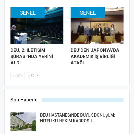
GENEL
GENEL
DEÜ, 2. İLETİŞİM
DEÜ’DEN JAPONYA’DA
ŞÛRASI’NDA YERİNİ
AKADEMİK İŞ BİRLİĞİ
ALDI
ATAĞI
GERI
İLERI
Son Haberler
DEÜ HASTANESİNDE BÜYÜK DÖNÜŞÜM:
NİTELİKLİ HEKİM KADROSU…