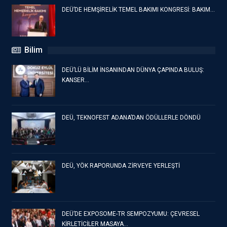
DEÜ’DE HEMŞİRELİK TEMEL BAKIMI KONGRESİ: BAKIM…
Bilim
DEÜ’LÜ BİLİM İNSANINDAN DÜNYA ÇAPINDA BULUŞ:
KANSER…
DEÜ, TEKNOFEST ADANA’DAN ÖDÜLLERLE DÖNDÜ
DEÜ, YÖK RAPORUNDA ZİRVEYE YERLEŞTİ
DEÜ’DE EXPOSOME-TR SEMPOZYUMU: ÇEVRESEL
KİRLETİCİLER MASAYA…