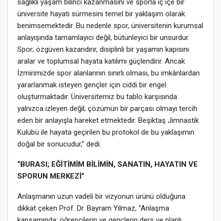
sağlıklı yaşam bilinci kazanmasını ve sporla iç içe bir
üniversite hayatı sürmesini temel bir yaklaşım olarak
benimsemektedir. Bu nedenle spor, üniversitenin kurumsal
anlayışında tamamlayıcı değil, bütünleyici bir unsurdur.
Spor; özgüven kazandırır, disiplinli bir yaşamın kapısını
aralar ve toplumsal hayata katılımı güçlendirir. Ancak
İzmirimizde spor alanlarının sınırlı olması, bu imkânlardan
yararlanmak isteyen gençler için ciddi bir engel
oluşturmaktadır. Üniversitemiz bu tablo karşısında
yalnızca izleyen değil; çözümün bir parçası olmayı tercih
eden bir anlayışla hareket etmektedir. Beşiktaş Jimnastik
Kulübü ile hayata geçirilen bu protokol de bu yaklaşımın
doğal bir sonucudur,” dedi.
“BURASI; EĞİTİMİM BİLİMİN, SANATIN, HAYATIN VE
SPORUN MERKEZİ”
Anlaşmanın uzun vadeli bir vizyonun ürünü olduğuna
dikkat çeken Prof. Dr. Bayram Yılmaz, “Anlaşma
kapsamında; öğrencilerin ve gençlerin ders ve planlı