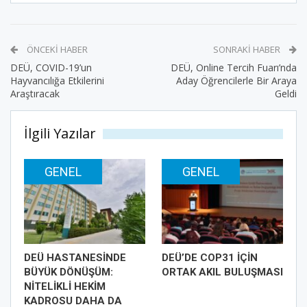
ÖNCEKI HABER
SONRAKI HABER
DEÜ, COVID-19’un
DEÜ, Online Tercih Fuarı’nda
Hayvancılığa Etkilerini
Aday Öğrencilerle Bir Araya
Araştıracak
Geldi
İlgili Yazılar
GENEL
GENEL
DEÜ HASTANESİNDE
DEÜ’DE COP31 İÇİN
BÜYÜK DÖNÜŞÜM:
ORTAK AKIL BULUŞMASI
NİTELİKLİ HEKİM
KADROSU DAHA DA