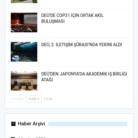
DEÜ’DE COP31 İÇİN ORTAK AKIL
BULUŞMASI
DEÜ, 2. İLETİŞİM ŞÛRASI’NDA YERİNİ ALDI
DEÜ’DEN JAPONYA’DA AKADEMİK İŞ BİRLİĞİ
ATAĞI
GERI
İLERI
1 314
Haber Arşivi