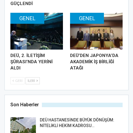
GÜÇLENDİ
GENEL
GENEL
DEÜ, 2. İLETİŞİM
DEÜ’DEN JAPONYA’DA
ŞÛRASI’NDA YERİNİ
AKADEMİK İŞ BİRLİĞİ
ALDI
ATAĞI
GERI
İLERI
Son Haberler
DEÜ HASTANESİNDE BÜYÜK DÖNÜŞÜM:
NİTELİKLİ HEKİM KADROSU…