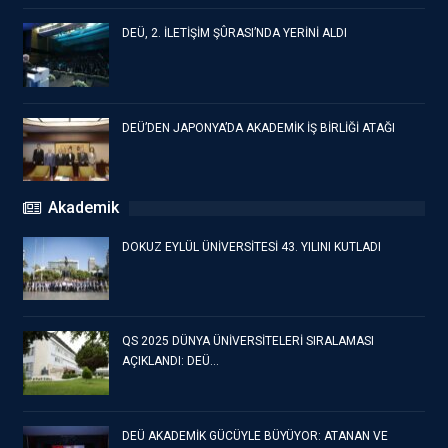
DEÜ, 2. İLETİŞİM ŞÛRASI’NDA YERİNİ ALDI
DEÜ’DEN JAPONYA’DA AKADEMİK İŞ BİRLİĞİ ATAĞI
Akademik
DOKUZ EYLÜL ÜNİVERSİTESİ 43. YILINI KUTLADI
QS 2025 DÜNYA ÜNİVERSİTELERİ SIRALAMASI
AÇIKLANDI: DEÜ…
DEÜ AKADEMİK GÜCÜYLE BÜYÜYOR: ATANAN VE