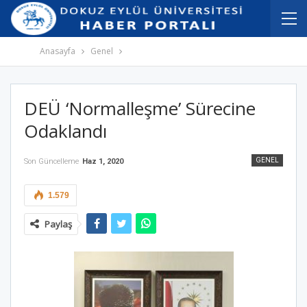
İçeriğe
Navigasyona
atla
atla
Anasayfa
Genel
DEÜ ‘Normalleşme’ Sürecine
Odaklandı
GENEL
Son Güncelleme
Haz 1, 2020
1.579
Paylaş