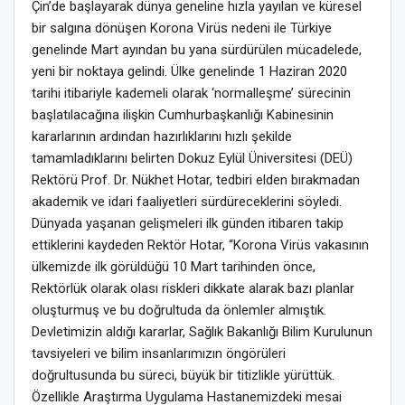
Çin’de başlayarak dünya geneline hızla yayılan ve küresel
bir salgına dönüşen Korona Virüs nedeni ile Türkiye
genelinde Mart ayından bu yana sürdürülen mücadelede,
yeni bir noktaya gelindi. Ülke genelinde 1 Haziran 2020
tarihi itibariyle kademeli olarak ‘normalleşme’ sürecinin
başlatılacağına ilişkin Cumhurbaşkanlığı Kabinesinin
kararlarının ardından hazırlıklarını hızlı şekilde
tamamladıklarını belirten Dokuz Eylül Üniversitesi (DEÜ)
Rektörü Prof. Dr. Nükhet Hotar, tedbiri elden bırakmadan
akademik ve idari faaliyetleri sürdüreceklerini söyledi.
Dünyada yaşanan gelişmeleri ilk günden itibaren takip
ettiklerini kaydeden Rektör Hotar, “Korona Virüs vakasının
ülkemizde ilk görüldüğü 10 Mart tarihinden önce,
Rektörlük olarak olası riskleri dikkate alarak bazı planlar
oluşturmuş ve bu doğrultuda da önlemler almıştık.
Devletimizin aldığı kararlar, Sağlık Bakanlığı Bilim Kurulunun
tavsiyeleri ve bilim insanlarımızın öngörüleri
doğrultusunda bu süreci, büyük bir titizlikle yürüttük.
Özellikle Araştırma Uygulama Hastanemizdeki mesai