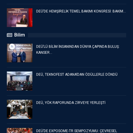
DEÜ’DE HEMŞİRELİK TEMEL BAKIMI KONGRESİ: BAKIM…
Bilim
DEÜ’LÜ BİLİM İNSANINDAN DÜNYA ÇAPINDA BULUŞ:
KANSER…
DEÜ, TEKNOFEST ADANA’DAN ÖDÜLLERLE DÖNDÜ
DEÜ, YÖK RAPORUNDA ZİRVEYE YERLEŞTİ
DEÜ’DE EXPOSOME-TR SEMPOZYUMU: ÇEVRESEL