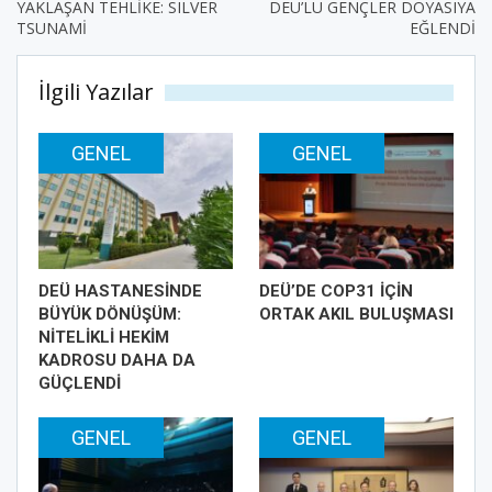
YAKLAŞAN TEHLİKE: SILVER
DEÜ’LÜ GENÇLER DOYASIYA
TSUNAMİ
EĞLENDİ
İlgili Yazılar
GENEL
GENEL
DEÜ HASTANESİNDE
DEÜ’DE COP31 İÇİN
BÜYÜK DÖNÜŞÜM:
ORTAK AKIL BULUŞMASI
NİTELİKLİ HEKİM
KADROSU DAHA DA
GÜÇLENDİ
GENEL
GENEL