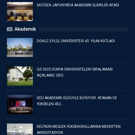
DEÜ’DEN JAPONYA’DA AKADEMİK İŞ BİRLİĞİ ATAĞI
Akademik
DOKUZ EYLÜL ÜNİVERSİTESİ 43. YILINI KUTLADI
QS 2025 DÜNYA ÜNİVERSİTELERİ SIRALAMASI
AÇIKLANDI: DEÜ…
DEÜ AKADEMİK GÜCÜYLE BÜYÜYOR: ATANAN VE
YÜKSELEN 452…
DEÜ’NÜN MESLEK YÜKSEKOKULLARINA MEDEK’TEN
AKREDİTASYON