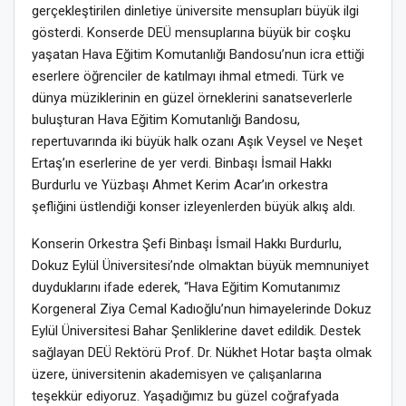
gerçekleştirilen dinletiye üniversite mensupları büyük ilgi
gösterdi. Konserde DEÜ mensuplarına büyük bir coşku
yaşatan Hava Eğitim Komutanlığı Bandosu’nun icra ettiği
eserlere öğrenciler de katılmayı ihmal etmedi. Türk ve
dünya müziklerinin en güzel örneklerini sanatseverlerle
buluşturan Hava Eğitim Komutanlığı Bandosu,
repertuvarında iki büyük halk ozanı Aşık Veysel ve Neşet
Ertaş’ın eserlerine de yer verdi. Binbaşı İsmail Hakkı
Burdurlu ve Yüzbaşı Ahmet Kerim Acar’ın orkestra
şefliğini üstlendiği konser izleyenlerden büyük alkış aldı.
Konserin Orkestra Şefi Binbaşı İsmail Hakkı Burdurlu,
Dokuz Eylül Üniversitesi’nde olmaktan büyük memnuniyet
duyduklarını ifade ederek, “Hava Eğitim Komutanımız
Korgeneral Ziya Cemal Kadıoğlu’nun himayelerinde Dokuz
Eylül Üniversitesi Bahar Şenliklerine davet edildik. Destek
sağlayan DEÜ Rektörü Prof. Dr. Nükhet Hotar başta olmak
üzere, üniversitenin akademisyen ve çalışanlarına
teşekkür ediyoruz. Yaşadığımız bu güzel coğrafyada