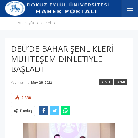
İçeriğe
Navigasyona
atla
atla
Anasayfa
Genel
DEÜ’DE BAHAR ŞENLİKLERİ
MUHTEŞEM DİNLETİYLE
BAŞLADI
GENEL
SANAT
Yayınlanma
May 28, 2022
2.338
Paylaş