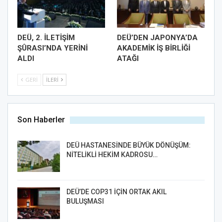
DEÜ, 2. İLETİŞİM
DEÜ’DEN JAPONYA’DA
ŞÛRASI’NDA YERİNİ
AKADEMİK İŞ BİRLİĞİ
ALDI
ATAĞI
GERI
İLERI
Son Haberler
DEÜ HASTANESİNDE BÜYÜK DÖNÜŞÜM:
NİTELİKLİ HEKİM KADROSU…
DEÜ’DE COP31 İÇİN ORTAK AKIL
BULUŞMASI