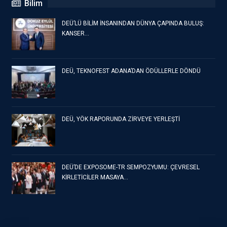
Bilim
DEÜ’LÜ BİLİM İNSANINDAN DÜNYA ÇAPINDA BULUŞ:
KANSER…
DEÜ, TEKNOFEST ADANA’DAN ÖDÜLLERLE DÖNDÜ
DEÜ, YÖK RAPORUNDA ZİRVEYE YERLEŞTİ
DEÜ’DE EXPOSOME-TR SEMPOZYUMU: ÇEVRESEL
KİRLETİCİLER MASAYA…