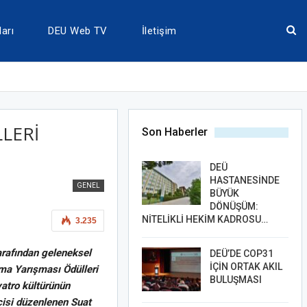
arı
DEU Web TV
İletişim
LERİ
Son Haberler
DEÜ
HASTANESİNDE
GENEL
BÜYÜK
DÖNÜŞÜM:
NİTELİKLİ HEKİM KADROSU…
3.235
arafından geleneksel
DEÜ’DE COP31
İÇİN ORTAK AKIL
zma Yarışması Ödülleri
BULUŞMASI
yatro kültürünün
ncisi düzenlenen Suat