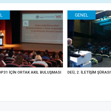
L
GENEL
OP31 İÇİN ORTAK AKIL BULUŞMASI
DEÜ, 2. İLETİŞİM ŞÛRAS