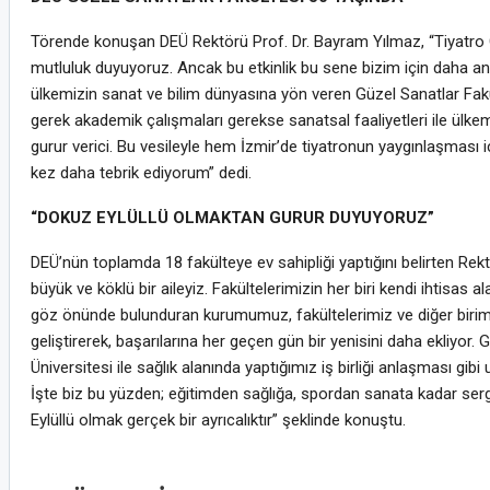
Törende konuşan DEÜ Rektörü Prof. Dr. Bayram Yılmaz, “Tiyatro G
mutluluk duyuyoruz. Ancak bu etkinlik bu sene bizim için daha an
ülkemizin sanat ve bilim dünyasına yön veren Güzel Sanatlar Fakül
gerek akademik çalışmaları gerekse sanatsal faaliyetleri ile ülkemi
gurur verici. Bu vesileyle hem İzmir’de tiyatronun yaygınlaşması 
kez daha tebrik ediyorum” dedi.
“DOKUZ EYLÜLLÜ OLMAKTAN GURUR DUYUYORUZ”
DEÜ’nün toplamda 18 fakülteye ev sahipliği yaptığını belirten Rektö
büyük ve köklü bir aileyiz. Fakültelerimizin her biri kendi ihtis
göz önünde bulunduran kurumumuz, fakültelerimiz ve diğer biriml
geliştirerek, başarılarına her geçen gün bir yenisini daha ekliyo
Üniversitesi ile sağlık alanında yaptığımız iş birliği anlaşması gibi
İşte biz bu yüzden; eğitimden sağlığa, spordan sanata kadar serg
Eylüllü olmak gerçek bir ayrıcalıktır” şeklinde konuştu.