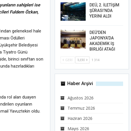
nların sahipleri ise
DEÜ, 2. İLETİŞİM
ŞÛRASI’NDA
ileri Fuldem Özkan,
YERİNİ ALDI
fından geleneksel hale
DEÜ’DEN
ması Ödülleri
JAPONYA’DA
AKADEMİK İŞ
Büyükşehir Belediyesi
BİRLİĞİ ATAĞI
ya Tiyatro Günü
de, birinci sınıftan son
GERI
İLERI
1 314
unda hazırladıkları
Haber Arşivi
ımda rol alan duayen
Ağustos 2026
dirilen oyunların
Temmuz 2026
smail Yavuztekin oldu.
Haziran 2026
Mayıs 2026