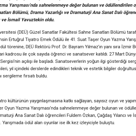
ma Yarışması’nda sahnelenmeye değer bulunan ve ödüllendirilen oyu
tları Bölümü, Drama Yazarlığı ve Dramaturji Ana Sanat Dalı öğrenc
 ve İsmail Yavuztekin oldu.
versitesi (DEÜ) Güzel Sanatlar Fakültesi Sahne Sanatları Bölümü tara
uhsin Ertuğrul Tiyatro Emek Ödülü ile 41. Suat Taşer Oyun Yazma Yarış
ödül törenine, DEÜ Rektörü Prof. Dr. Bayram Yılmaz’ın yanı sıra İzmir 
ari kadrosu ile çok sayıda öğrenci ve sanatsever katıldı. 27 Mart Dün
si’nin açılışı ile başladı. Sanatseverlerin yoğun ilgi gösterdiği sergi
, yıl içindeki derslerde edindikleri teknik ve estetik bilgiler doğrultus
 sergileme fırsatı buldu.
iyatro kültürünün yaygınlaşmasına katkı sağlayan, sayısız oyun ve yap
t Taşer Oyun Yazma Yarışması’nda sahnelenmeye değer bulunan ve ödüllen
maturji Ana Sanat Dalı öğrencileri Fuldem Özkan, Çağdaş Yılancı ve İ
Yarışmada ödül alan oyunlar ise ilk kez izleyiciyle buluştu.