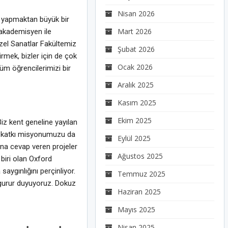
Nisan 2026
i yapmaktan büyük bir
Mart 2026
 akademisyen ile
üzel Sanatlar Fakültemiz
Şubat 2026
irmek, bizler için de çok
Ocak 2026
üm öğrencilerimizi bir
Aralık 2025
Kasım 2025
Ekim 2025
Biz kent geneline yayılan
al katkı misyonumuzu da
Eylül 2025
ına cevap veren projeler
Ağustos 2025
biri olan Oxford
saygınlığını perçinliyor.
Temmuz 2025
 gurur duyuyoruz. Dokuz
Haziran 2025
Mayıs 2025
Nisan 2025