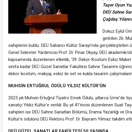
Taşer Oyun Yaz
DEÜ Sahne Sana
Çağdaş Yılancı
Dokuz Eylül Üni
getirilen 26. M
sahiplerini buldu. DEÜ Sabancı Kültür Sarayı’nda gerçekleştirilen 
Genel Sekreter Yardımcısı Prof. Dr. Pınar Okyay, DEÜ akademik/id
kapsamında düzenlenen etkinlik, ‘39. Dekor-Kostüm Eskiz Maket Sergi
sınıfa kadar DEÜ Güzel Sanatlar Fakültesi Sahne Tasarımı öğrencileri
dekor-kostüm, makyaj, eskiz ile set ve kukla tasarım çalışmalarını
MUHSİN ERTUĞRUL ÖDÜLÜ YILDIZ KÜLTÜR’ÜN
2025 yılı Muhsin Ertuğrul Tiyatro Emek Ödülü, yıllarca İzmir’de t
sanatçı Yıldız Kültür’e verildi. Bu yıl 41’incisi düzenlenen Sua
sahipleri ise DEÜ Sahne Sanatları Bölümü, Drama Yazarlığı ve Dra
Kültür’e ödülünü DEÜ Rektörü Prof. Dr. Bayram Yılmaz takdim etti. 
DEÜ GÜZEL SANATLAR FAKÜLTESİ 50 YAŞINDA