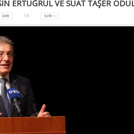
GERI
İLERI
1
5