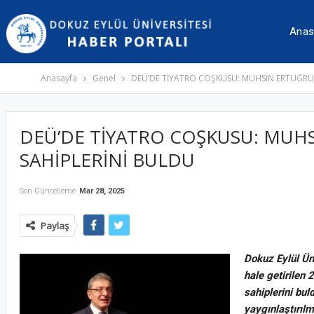
İçeriğe
Navigasyona
atla
atla
Anas
Anasayfa
Genel
DEÜ’DE TİYATRO COŞKUSU: MUHSİN ERTUĞRUL
DEÜ’DE TİYATRO COŞKUSU: MUHS
SAHİPLERİNİ BULDU
Son Güncelleme
Mar 28, 2025
Paylaş
Dokuz Eylül Ün
hale getirilen
sahiplerini bul
yaygınlaştırılm