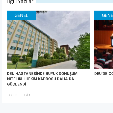
İlgili Yazılar
GENEL
GENE
DEÜ HASTANESİNDE BÜYÜK DÖNÜŞÜM:
DEÜ’DE C
NİTELİKLİ HEKİM KADROSU DAHA DA
GÜÇLENDİ
GERI
İLERI