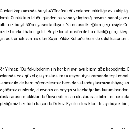
ünleri kapsamında bu yıl 43’üncüsü düzenlenen etkinliğe ev sahipliğ
lamlı. Çünkü kurulduğu günden bu yana yetiştirdiği sayısız sanatçı ve
temiz bu yıl 50’nci yaşını kutluyor. Yarım asırlık eğitim geçmişiyle G
zde bir ekol haline geldi. Böyle bir atmosferde bu etkinliği gerçekleşt
için çok emek vermiş olan Sayın Yıldız Kültür’ü hem de ödül kazanan t
r Yılmaz, “Bu fakültelerimizin her biri ayrı ayrı bizim göz bebeğimiz. 
as alanlarında çok güzel çalışmalara imza atıyor. Aynı zamanda toplums
erimiz ile de hem öğrencilerimiz hem de vatandaşlarımızın ihtiyaçlar
r. Geçtiğimiz günlerde, dünyanın en saygın yükseköğretim kurumlarından 
 uluslararası ortaklıklar da Üniversitemizin uluslararası bilim arenasında 
ilediğimiz her türlü başarıda Dokuz Eylüllü olmaktan dolayı büyük bir