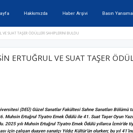
ayfa
Hakkımızda
Haber Arşivi
Basın Yansımal
 VE SUAT TAŞER ÖDÜLLERİ SAHİPLERİNİ BULDU
İN ERTUĞRUL VE SUAT TAŞER ÖDÜL
iversitesi (DEÜ) Güzel Sanatlar Fakültesi Sahne Sanatları Bölümü t
 26. Muhsin Ertuğrul Tiyatro Emek Ödülü ile 41. Suat Taşer Oyun Ya
du. 2025 yılı Muhsin Ertuğrul Tiyatro Emek Ödülü yıllarca İzmir’de ti
ası için çalışan duayen sanatçı Yıldız Kültür’ün olurken; bu yıl 41’i