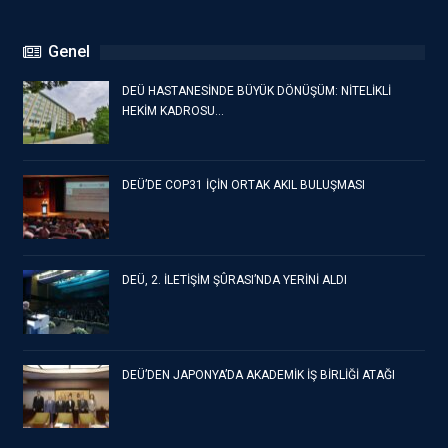
Genel
DEÜ HASTANESİNDE BÜYÜK DÖNÜŞÜM: NİTELİKLİ
HEKİM KADROSU…
DEÜ’DE COP31 İÇİN ORTAK AKIL BULUŞMASI
DEÜ, 2. İLETİŞİM ŞÛRASI’NDA YERİNİ ALDI
DEÜ’DEN JAPONYA’DA AKADEMİK İŞ BİRLİĞİ ATAĞI