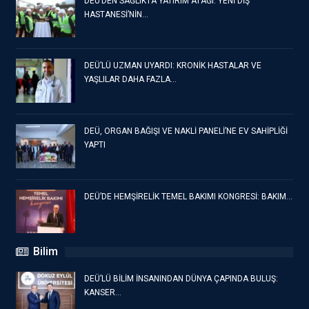
DEÜ’DEN SAĞLIKTA YATIRIM ATAĞI: YENİ DİŞ
HASTANESİ’NİN…
DEÜ’LÜ UZMAN UYARDI: KRONİK HASTALAR VE
YAŞLILAR DAHA FAZLA…
DEÜ, ORGAN BAĞIŞI VE NAKLİ PANELİ’NE EV SAHİPLİĞİ
YAPTI
DEÜ’DE HEMŞİRELİK TEMEL BAKIMI KONGRESİ: BAKIM…
Bilim
DEÜ’LÜ BİLİM İNSANINDAN DÜNYA ÇAPINDA BULUŞ:
KANSER…