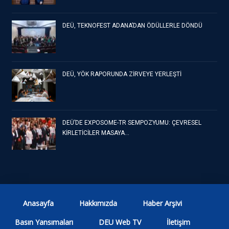
DEÜ, TEKNOFEST ADANA’DAN ÖDÜLLERLE DÖNDÜ
DEÜ, YÖK RAPORUNDA ZİRVEYE YERLEŞTİ
DEÜ’DE EXPOSOME-TR SEMPOZYUMU: ÇEVRESEL
KİRLETİCİLER MASAYA…
Anasayfa
Hakkımızda
Haber Arşivi
Basın Yansımaları
DEU Web TV
İletişim