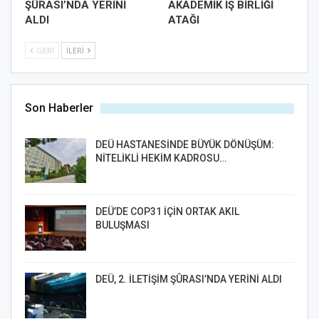
ŞÛRASI’NDA YERİNİ
AKADEMİK İŞ BİRLİĞİ
ALDI
ATAĞI
GERI
İLERI
Son Haberler
DEÜ HASTANESİNDE BÜYÜK DÖNÜŞÜM:
NİTELİKLİ HEKİM KADROSU…
DEÜ’DE COP31 İÇİN ORTAK AKIL
BULUŞMASI
DEÜ, 2. İLETİŞİM ŞÛRASI’NDA YERİNİ ALDI