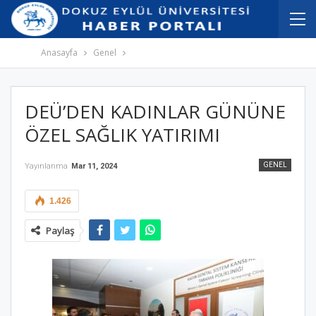
İçeriğe
Navigasyona
atla
atla
Anasayfa
Genel
DEÜ’DEN KADINLAR GÜNÜNE
ÖZEL SAĞLIK YATIRIMI
GENEL
Yayınlanma
Mar 11, 2024
1.426
Paylaş