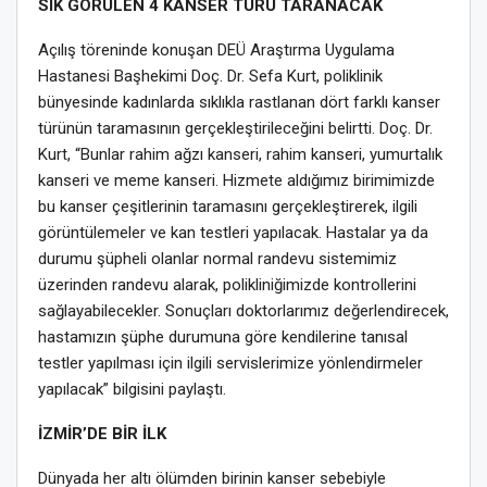
SIK GÖRÜLEN 4 KANSER TÜRÜ TARANACAK
Açılış töreninde konuşan DEÜ Araştırma Uygulama
Hastanesi Başhekimi Doç. Dr. Sefa Kurt, poliklinik
bünyesinde kadınlarda sıklıkla rastlanan dört farklı kanser
türünün taramasının gerçekleştirileceğini belirtti. Doç. Dr.
Kurt, “Bunlar rahim ağzı kanseri, rahim kanseri, yumurtalık
kanseri ve meme kanseri. Hizmete aldığımız birimimizde
bu kanser çeşitlerinin taramasını gerçekleştirerek, ilgili
görüntülemeler ve kan testleri yapılacak. Hastalar ya da
durumu şüpheli olanlar normal randevu sistemimiz
üzerinden randevu alarak, polikliniğimizde kontrollerini
sağlayabilecekler. Sonuçları doktorlarımız değerlendirecek,
hastamızın şüphe durumuna göre kendilerine tanısal
testler yapılması için ilgili servislerimize yönlendirmeler
yapılacak” bilgisini paylaştı.
İZMİR’DE BİR İLK
Dünyada her altı ölümden birinin kanser sebebiyle