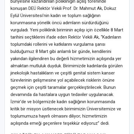
bünyesine kazandırılan polikliniğin açılış töreninde
konuşan DEÜ Rektör Vekili Prof. Dr. Mahmut Ak, Dokuz
Eylül Üniversitesi’nin kadın ve toplum sağlığının
korunmasına yönelik öncü adımların sürdürdüğünü
vurguladı. Yeni poliklinik biriminin açılışı için özellikle 8 Mart
tarihini seçtiklerini ifade eden Rektör Vekili Ak, “Kadınların
toplumdaki rollerini ve katkılarını vurgulama şansı
bulduğumuz 8 Mart gibi anlamlı bir günde, kendilerini
yakından ilgilendiren bu değerli hizmetimizin açılışında yer
almaktan mutluluk duyduk. Birimimizde kadınlarda görülen
jinekolojik hastalıkların ve çeşitli genital sistem kanser
türevlerinin gelişmesine yol açabilecek risklerin önüne
geçmek için çeşitli taramalar gerçekleştirilecek. Bunun
devamında da hastalara uygun tedaviler uygulanacak.
İzmir’de ve bölgemizde kadın sağlığının korunmasında
kritik bir misyon üstlenecek birimimizin Üniversitemize ve
toplumumuza hayırlı olmasını diliyor; hizmetimizin
açılışında emeği geçenlere teşekkür ediyoruz” dedi.