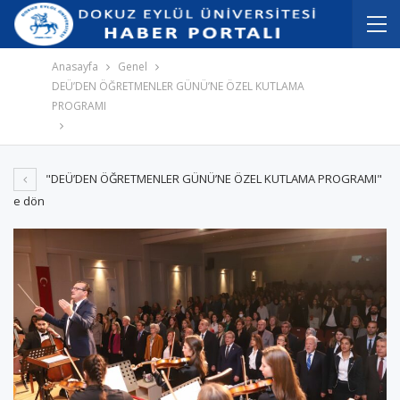
İçeriğe
Navigasyona
atla
atla
Anasayfa
Genel
DEÜ’DEN ÖĞRETMENLER GÜNÜ’NE ÖZEL KUTLAMA
PROGRAMI
"DEÜ’DEN ÖĞRETMENLER GÜNÜ’NE ÖZEL KUTLAMA PROGRAMI"
e dön