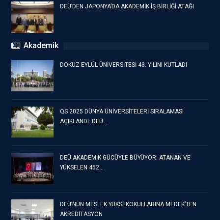
DEÜ’DEN JAPONYA’DA AKADEMİK İŞ BİRLİĞİ ATAĞI
Akademik
DOKUZ EYLÜL ÜNİVERSİTESİ 43. YILINI KUTLADI
QS 2025 DÜNYA ÜNİVERSİTELERİ SIRALAMASI
AÇIKLANDI: DEÜ…
DEÜ AKADEMİK GÜCÜYLE BÜYÜYOR: ATANAN VE
YÜKSELEN 452…
DEÜ’NÜN MESLEK YÜKSEKOKULLARINA MEDEK’TEN
AKREDİTASYON