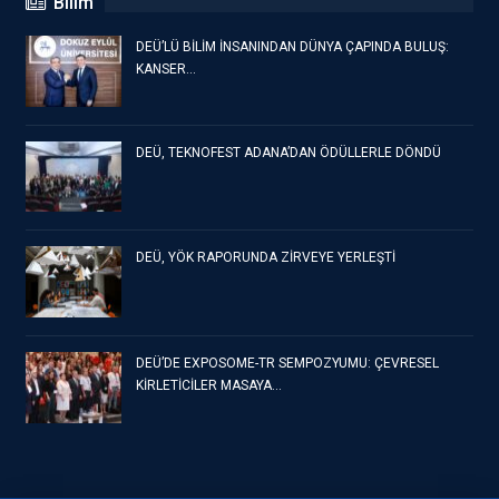
Bilim
DEÜ’LÜ BİLİM İNSANINDAN DÜNYA ÇAPINDA BULUŞ:
KANSER…
DEÜ, TEKNOFEST ADANA’DAN ÖDÜLLERLE DÖNDÜ
DEÜ, YÖK RAPORUNDA ZİRVEYE YERLEŞTİ
DEÜ’DE EXPOSOME-TR SEMPOZYUMU: ÇEVRESEL
KİRLETİCİLER MASAYA…