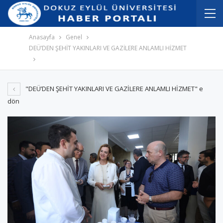
İçeriğe
Navigasyona
atla
atla
Anasayfa
Genel
DEÜ’DEN ŞEHİT YAKINLARI VE GAZİLERE ANLAMLI HİZMET
"DEÜ’DEN ŞEHİT YAKINLARI VE GAZİLERE ANLAMLI HİZMET" e
dön