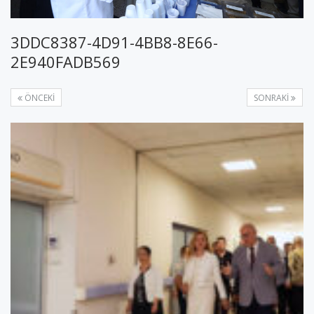
3DDC8387-4D91-4BB8-8E66-
2E940FADB569
ÖNCEKI
SONRAKI