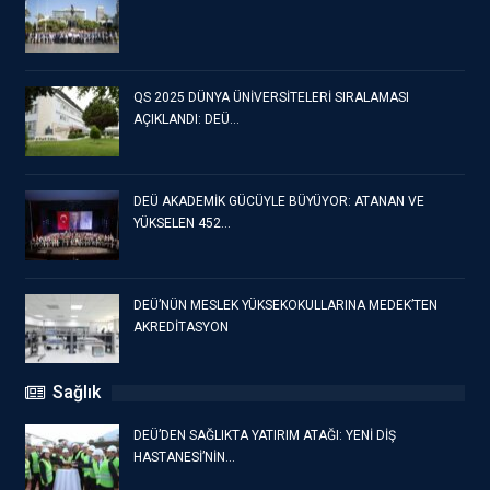
QS 2025 DÜNYA ÜNİVERSİTELERİ SIRALAMASI
AÇIKLANDI: DEÜ…
DEÜ AKADEMİK GÜCÜYLE BÜYÜYOR: ATANAN VE
YÜKSELEN 452…
DEÜ’NÜN MESLEK YÜKSEKOKULLARINA MEDEK’TEN
AKREDİTASYON
Sağlık
DEÜ’DEN SAĞLIKTA YATIRIM ATAĞI: YENİ DİŞ
HASTANESİ’NİN…