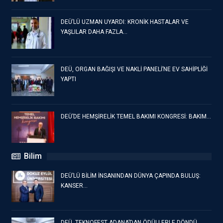
DEÜ’LÜ UZMAN UYARDI: KRONİK HASTALAR VE
YAŞLILAR DAHA FAZLA…
DEÜ, ORGAN BAĞIŞI VE NAKLİ PANELİ’NE EV SAHİPLİĞİ
YAPTI
DEÜ’DE HEMŞİRELİK TEMEL BAKIMI KONGRESİ: BAKIM…
Bilim
DEÜ’LÜ BİLİM İNSANINDAN DÜNYA ÇAPINDA BULUŞ:
KANSER…
DEÜ, TEKNOFEST ADANA’DAN ÖDÜLLERLE DÖNDÜ