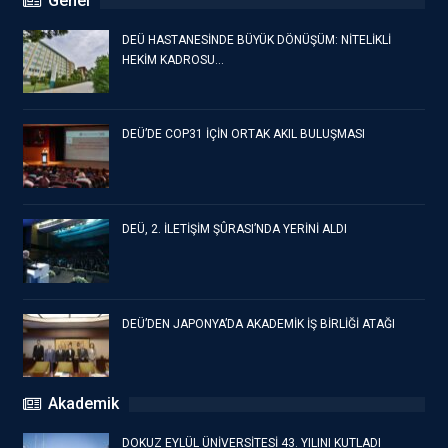
Genel
DEÜ HASTANESİNDE BÜYÜK DÖNÜŞÜM: NİTELİKLİ
HEKİM KADROSU…
DEÜ’DE COP31 İÇİN ORTAK AKIL BULUŞMASI
DEÜ, 2. İLETİŞİM ŞÛRASI’NDA YERİNİ ALDI
DEÜ’DEN JAPONYA’DA AKADEMİK İŞ BİRLİĞİ ATAĞI
Akademik
DOKUZ EYLÜL ÜNİVERSİTESİ 43. YILINI KUTLADI