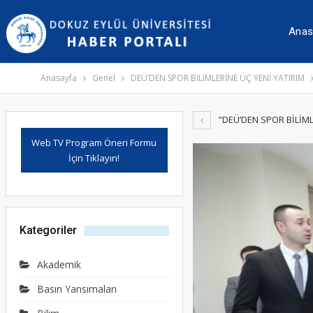
İçeriğe
Navigasyona
atla
atla
Anas
Anasayfa
Genel
DEÜ’DEN SPOR BİLİMLERİNE ÜÇ YENİ YATIRIM
"DEÜ’DEN SPOR BİLİML
Web TV Program Öneri Formu
İçin Tıklayın!
Kategoriler
Akademik
Basın Yansımaları