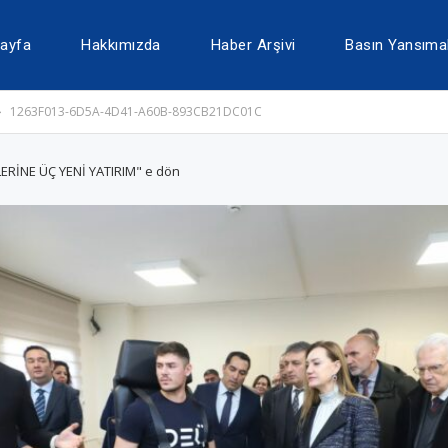
ayfa
Hakkımızda
Haber Arşivi
Basın Yansımal
1263F013-6D5A-4D41-A60B-893CB21DC01C
ERİNE ÜÇ YENİ YATIRIM" e dön