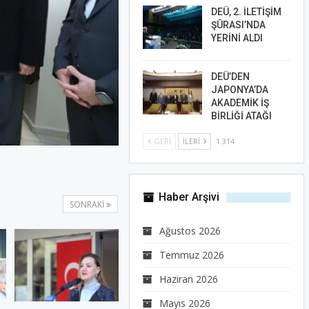
DEÜ, 2. İLETİŞİM
ŞÛRASI’NDA
YERİNİ ALDI
DEÜ’DEN
JAPONYA’DA
AKADEMİK İŞ
BİRLİĞİ ATAĞI
GERI
İLERI
1 314
Haber Arşivi
SONRAKI
Ağustos 2026
Temmuz 2026
Haziran 2026
Mayıs 2026