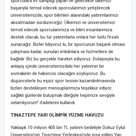
sporculara ev sahipliği yapan ve gelecekte ülkemizi
başarıyla temsil edecek sporcularımızı yetiştirecek
üniversitemizde, spor bilimleri alanındaki yatırımlarımızı
aksatmadan sürdüreceğiz. Ülkemizi ve üniversitemizi
temsil edecek sporcularımıza ve bilim insanlarımıza
destek olacak; bu tür yatırımlarla onlara her türlü fırsatı
sunacağız. Bizler biliyoruz ki, bir sporcunun başarılı olması
çalışması kadar, sunulan imkânlara ve hizmetlere de
bağlıdır. Biz bu gerçekle hareket ediyoruz. Dolayısıyla bu
anlayış içinde üniversitemizdeki her yatırımın bir
sonrakinin de habercisi olacağını söylüyoruz. Bu
düşüncelerle bu eşsiz spor tesisin kazandırılmasında
bizleri destekleyen mensuplarımıza teşekkür ediyor;
sağlıklı günlerde buluşmak dileğiyle hepimize sevgiyle
selamlıyorum” ifadelerini kullandı.
TINAZTEPE YARI OLİMPİK YÜZME HAVUZU
Yaklaşık 10 milyon 400 bin TL yatırım bedeliyle Dokuz Eylül
Üniversitesi’nin Tınaztepe Yerleşkesi’nde inşa edilen Yarı