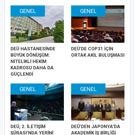
GENEL
GENEL
DEÜ HASTANESİNDE
DEÜ’DE COP31 İÇİN
BÜYÜK DÖNÜŞÜM:
ORTAK AKIL BULUŞMASI
NİTELİKLİ HEKİM
KADROSU DAHA DA
GÜÇLENDİ
GENEL
GENEL
DEÜ, 2. İLETİŞİM
DEÜ’DEN JAPONYA’DA
ŞÛRASI’NDA YERİNİ
AKADEMİK İŞ BİRLİĞİ