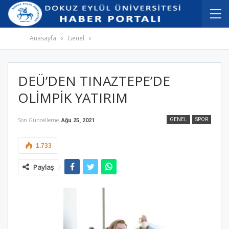
İçeriğe
Navigasyona
atla
atla
Anasayfa
Genel
DEÜ’DEN TINAZTEPE’DE
OLİMPİK YATIRIM
GENEL
SPOR
Son Güncelleme
Ağu 25, 2021
1.733
Paylaş