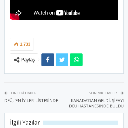
1.733
Paylaş
ÖNCEKI HABER
SONRAKI HABER
DEÜ, ‘EN İYİLER’ LİSTESİNDE
KANADA’DAN GELDİ, ŞİFAYI
DEÜ HASTANESİNDE BULDU
İlgili Yazılar