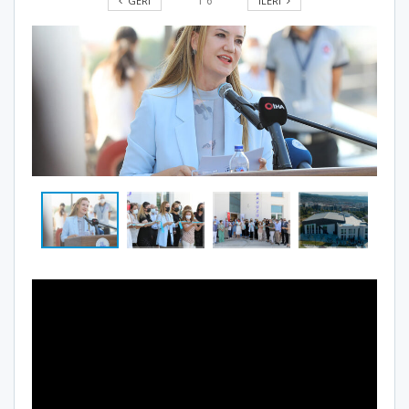
GERI
İLERI
1
6