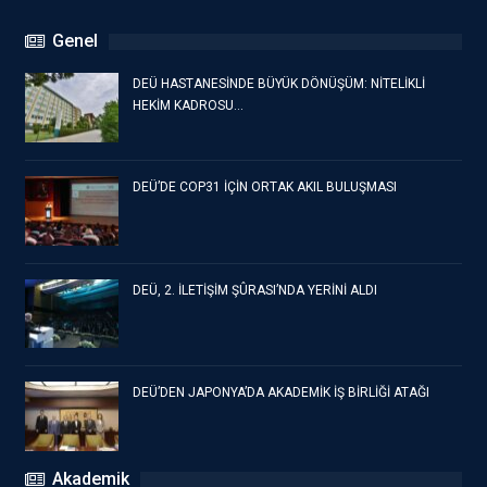
Genel
DEÜ HASTANESİNDE BÜYÜK DÖNÜŞÜM: NİTELİKLİ
HEKİM KADROSU…
DEÜ’DE COP31 İÇİN ORTAK AKIL BULUŞMASI
DEÜ, 2. İLETİŞİM ŞÛRASI’NDA YERİNİ ALDI
DEÜ’DEN JAPONYA’DA AKADEMİK İŞ BİRLİĞİ ATAĞI
Akademik