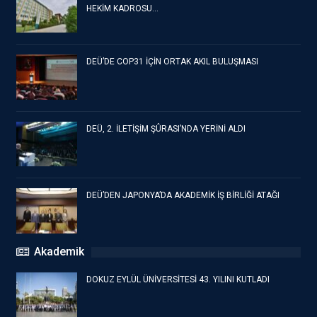
HEKİM KADROSU…
DEÜ’DE COP31 İÇİN ORTAK AKIL BULUŞMASI
DEÜ, 2. İLETİŞİM ŞÛRASI’NDA YERİNİ ALDI
DEÜ’DEN JAPONYA’DA AKADEMİK İŞ BİRLİĞİ ATAĞI
Akademik
DOKUZ EYLÜL ÜNİVERSİTESİ 43. YILINI KUTLADI