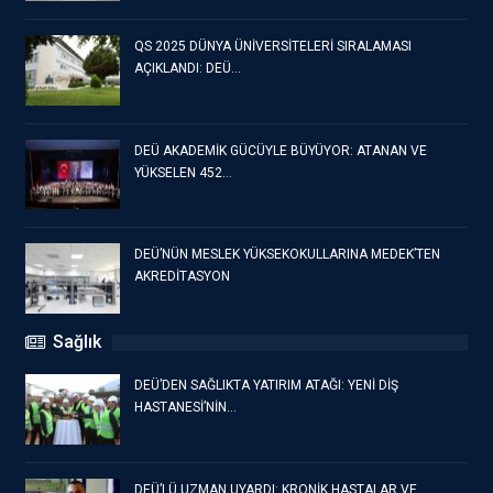
QS 2025 DÜNYA ÜNİVERSİTELERİ SIRALAMASI
AÇIKLANDI: DEÜ…
DEÜ AKADEMİK GÜCÜYLE BÜYÜYOR: ATANAN VE
YÜKSELEN 452…
DEÜ’NÜN MESLEK YÜKSEKOKULLARINA MEDEK’TEN
AKREDİTASYON
Sağlık
DEÜ’DEN SAĞLIKTA YATIRIM ATAĞI: YENİ DİŞ
HASTANESİ’NİN…
DEÜ’LÜ UZMAN UYARDI: KRONİK HASTALAR VE