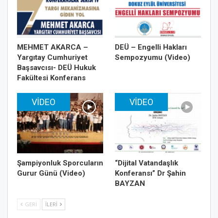
MEHMET AKARCA –
DEÜ – Engelli Hakları
Yargıtay Cumhuriyet
Sempozyumu (Video)
Başsavcısı- DEÜ Hukuk
Fakültesi Konferans
VIDEO
VIDEO
Şampiyonluk Sporcuların
“Dijital Vatandaşlık
Gurur Günü (Video)
Konferansı” Dr Şahin
BAYZAN
GERI
İLERI