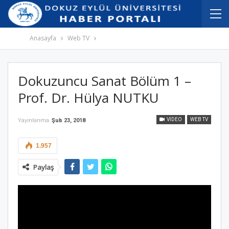
İçeriğe
Navigasyona
atla
atla
Anasayfa
Web TV
Dokuzuncu Sanat Bölüm 1 –
Prof. Dr. Hülya NUTKU
VIDEO
WEB TV
Yayınlanma
Şub 23, 2018
1.957
Paylaş