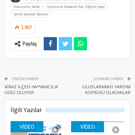
Dokuzuncu Sanat
Oyunculuk Anasanat Dalı Öğretim Üyesi
Sahne Sanatları Bölümü
1.957
Paylaş
ÖNCEKI HABER
SONRAKI HABER
KİRAZ İLÇESİ HAYVANCILIK
ULUSLARARASI YARDIM
ÜSSÜ OLUYOR
KÖPRÜSÜ OLACAKLAR
İlgili Yazılar
VIDEO
VIDEO