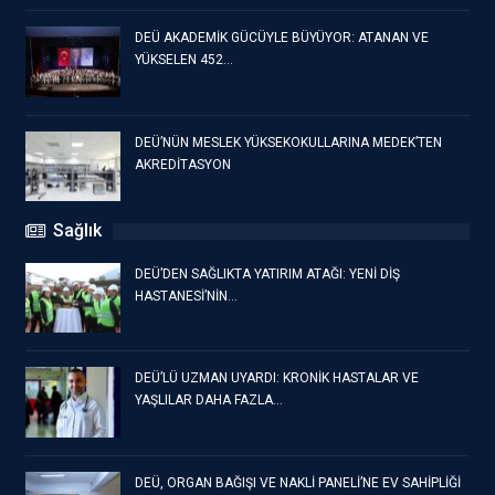
DEÜ AKADEMİK GÜCÜYLE BÜYÜYOR: ATANAN VE
YÜKSELEN 452…
DEÜ’NÜN MESLEK YÜKSEKOKULLARINA MEDEK’TEN
AKREDİTASYON
Sağlık
DEÜ’DEN SAĞLIKTA YATIRIM ATAĞI: YENİ DİŞ
HASTANESİ’NİN…
DEÜ’LÜ UZMAN UYARDI: KRONİK HASTALAR VE
YAŞLILAR DAHA FAZLA…
DEÜ, ORGAN BAĞIŞI VE NAKLİ PANELİ’NE EV SAHİPLİĞİ