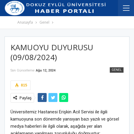
İçeriğe
Navigasyona
atla
atla
Anasayfa
Genel
KAMUOYU DUYURUSU
(09/08/2024)
GENEL
Son Güncelleme
Ağu 12, 2024
815
Paylaş
Üniversitemiz Hastanesi Erişkin Acil Servisi ile ilgili
kamuoyuna son dönemde yansıyan bazı yazılı ve görsel
medya haberleri ile ilgili olarak, aşağıda yer alan
açıklamanın yapılması zorunluluğu doğmuştur: