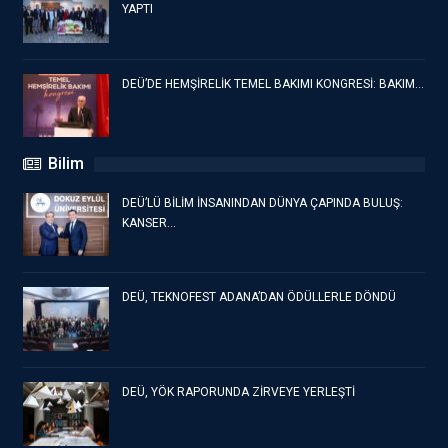
YAPTI
DEÜ’DE HEMŞİRELİK TEMEL BAKIMI KONGRESİ: BAKIM…
Bilim
DEÜ’LÜ BİLİM İNSANINDAN DÜNYA ÇAPINDA BULUŞ:
KANSER…
DEÜ, TEKNOFEST ADANA’DAN ÖDÜLLERLE DÖNDÜ
DEÜ, YÖK RAPORUNDA ZİRVEYE YERLEŞTİ