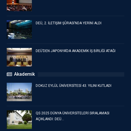
DEÜ, 2. İLETİŞİM ŞÛRASI’NDA YERİNİ ALDI
DEÜ’DEN JAPONYA’DA AKADEMİK İŞ BİRLİĞİ ATAĞI
Akademik
DOKUZ EYLÜL ÜNİVERSİTESİ 43. YILINI KUTLADI
QS 2025 DÜNYA ÜNİVERSİTELERİ SIRALAMASI
AÇIKLANDI: DEÜ…