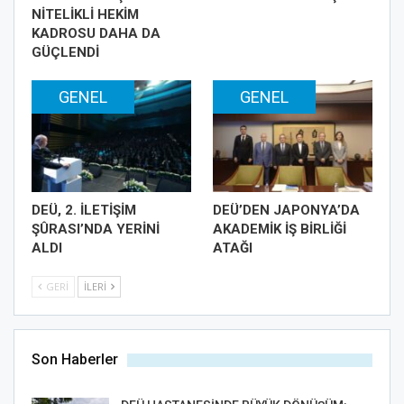
NİTELİKLİ HEKİM
KADROSU DAHA DA
GÜÇLENDİ
GENEL
GENEL
DEÜ, 2. İLETİŞİM
DEÜ’DEN JAPONYA’DA
ŞÛRASI’NDA YERİNİ
AKADEMİK İŞ BİRLİĞİ
ALDI
ATAĞI
GERI
İLERI
Son Haberler