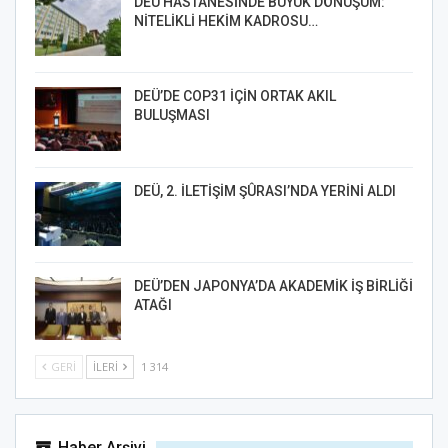
DEÜ HASTANESİNDE BÜYÜK DÖNÜŞÜM:
NİTELİKLİ HEKİM KADROSU…
DEÜ’DE COP31 İÇİN ORTAK AKIL
BULUŞMASI
DEÜ, 2. İLETİŞİM ŞÛRASI’NDA YERİNİ ALDI
DEÜ’DEN JAPONYA’DA AKADEMİK İŞ BİRLİĞİ
ATAĞI
GERI
İLERI
1 314
Haber Arşivi