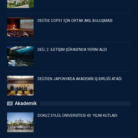
DEÜ’DE COP31 İÇİN ORTAK AKIL BULUŞMASI
DEÜ, 2. İLETİŞİM ŞÛRASI’NDA YERİNİ ALDI
DEÜ’DEN JAPONYA’DA AKADEMİK İŞ BİRLİĞİ ATAĞI
Akademik
DOKUZ EYLÜL ÜNİVERSİTESİ 43. YILINI KUTLADI