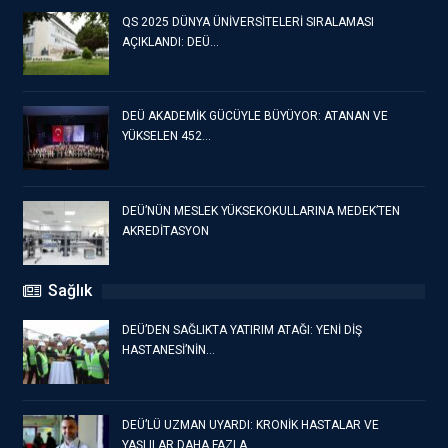
QS 2025 DÜNYA ÜNİVERSİTELERİ SIRALAMASI
AÇIKLANDI: DEÜ…
DEÜ AKADEMİK GÜCÜYLE BÜYÜYOR: ATANAN VE
YÜKSELEN 452…
DEÜ’NÜN MESLEK YÜKSEKOKULLARINA MEDEK’TEN
AKREDİTASYON
Sağlık
DEÜ’DEN SAĞLIKTA YATIRIM ATAĞI: YENİ DİŞ
HASTANESİ’NİN…
DEÜ’LÜ UZMAN UYARDI: KRONİK HASTALAR VE
YAŞLILAR DAHA FAZLA…