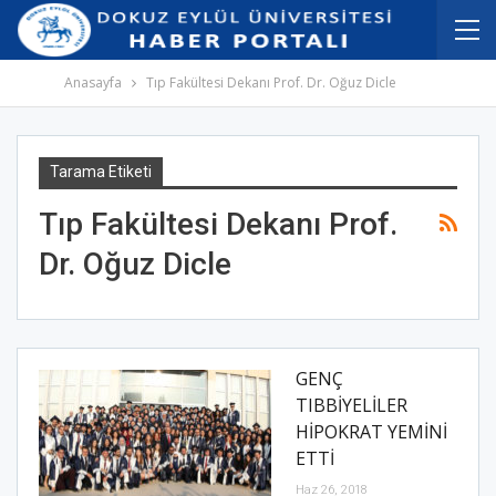
İçeriğe
Navigasyona
atla
atla
Anasayfa
Tıp Fakültesi Dekanı Prof. Dr. Oğuz Dicle
Tarama Etiketi
Tıp Fakültesi Dekanı Prof.
Dr. Oğuz Dicle
GENÇ
TIBBİYELİLER
HİPOKRAT YEMİNİ
ETTİ
Haz 26, 2018