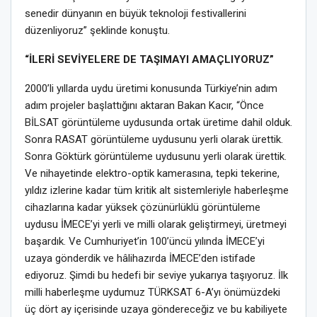
senedir dünyanın en büyük teknoloji festivallerini
düzenliyoruz” şeklinde konuştu.
“İLERİ SEVİYELERE DE TAŞIMAYI AMAÇLIYORUZ”
2000’li yıllarda uydu üretimi konusunda Türkiye’nin adım
adım projeler başlattığını aktaran Bakan Kacır, “Önce
BİLSAT görüntüleme uydusunda ortak üretime dahil olduk.
Sonra RASAT görüntüleme uydusunu yerli olarak ürettik.
Sonra Göktürk görüntüleme uydusunu yerli olarak ürettik.
Ve nihayetinde elektro-optik kamerasına, tepki tekerine,
yıldız izlerine kadar tüm kritik alt sistemleriyle haberleşme
cihazlarına kadar yüksek çözünürlüklü görüntüleme
uydusu İMECE’yi yerli ve milli olarak geliştirmeyi, üretmeyi
başardık. Ve Cumhuriyet’in 100’üncü yılında İMECE’yi
uzaya gönderdik ve hâlihazırda İMECE’den istifade
ediyoruz. Şimdi bu hedefi bir seviye yukarıya taşıyoruz. İlk
milli haberleşme uydumuz TÜRKSAT 6-A’yı önümüzdeki
üç dört ay içerisinde uzaya göndereceğiz ve bu kabiliyete