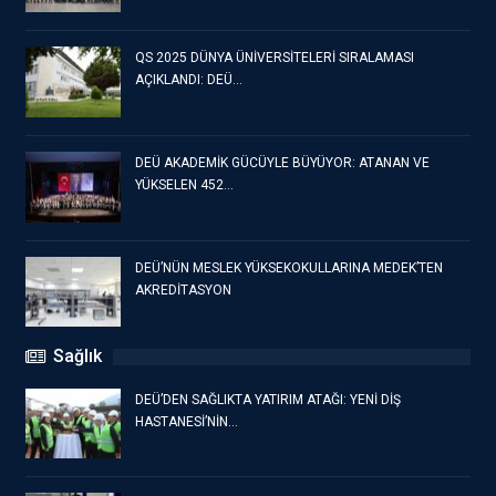
QS 2025 DÜNYA ÜNİVERSİTELERİ SIRALAMASI
AÇIKLANDI: DEÜ…
DEÜ AKADEMİK GÜCÜYLE BÜYÜYOR: ATANAN VE
YÜKSELEN 452…
DEÜ’NÜN MESLEK YÜKSEKOKULLARINA MEDEK’TEN
AKREDİTASYON
Sağlık
DEÜ’DEN SAĞLIKTA YATIRIM ATAĞI: YENİ DİŞ
HASTANESİ’NİN…