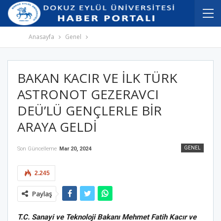
İçeriğe
Navigasyona
atla
atla
Anasayfa
Genel
BAKAN KACIR VE İLK TÜRK
ASTRONOT GEZERAVCI
DEÜ’LÜ GENÇLERLE BİR
ARAYA GELDİ
GENEL
Son Güncelleme
Mar 20, 2024
2.245
Paylaş
T.C. Sanayi ve Teknoloji Bakanı Mehmet Fatih Kacır ve