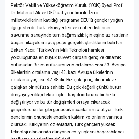
Rektör Vekili ve Yükseköğretim Kurulu (YÖK) üyesi Prof.
Dr. Mahmut Ak ve DEÜ üst yönetimi ile İzmir
milletvekillerinin katıldığı programa DEÜ’lü gençler yoğun
ilgi gösterdi. Türk teknisyenleri ve mühendislerinin
savunma sanayinde tam bağımsızlık için eşine az rastlanır
başarı hikâyelerini peş peşe gerçekleştirdiklerini belirten
Bakan Kacır, “Türkiye’nin Milli Teknoloji hamlesi
yolculuğunda en büyük kuvvet çarpanı genç ve dinamik
nüfusudur. Bizim nüfusumuzun ortalama yaşı 33. Avrupa
ülkelerinin ortalama yaşı 43, bazı Avrupa ülkelerinin
ortalama yaşı ise 47-48’dir. Biz çok genç, dinamik ve
çalışkan bir nüfusa sahibiz. Bu çok değerli çünkü bütün
dünyayı yenilikçi teknolojiler, baş döndürücü bir hızla
değiştiriyor ve bu tür değişimleri ortaya çıkaracak
girişimlere sizler gibi gencecik insanlar imza atıyor. Türk
gençlerinin önündeki engelleri kaldırır ve onların yanında
olursak; Türkiye’nin öz evlatları, Türk gençleri yüksek
teknoloji alanlarında dünyanın en iyi işlerini başarabilecek