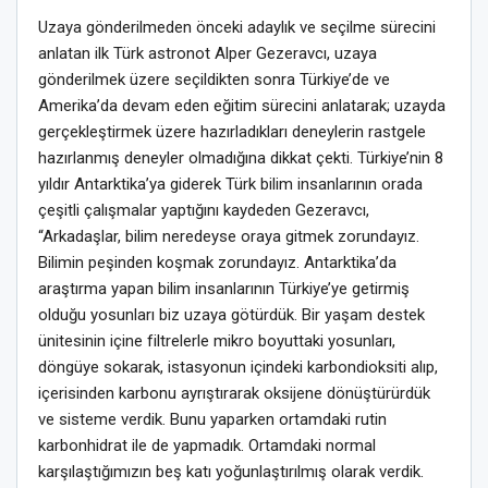
Uzaya gönderilmeden önceki adaylık ve seçilme sürecini
anlatan ilk Türk astronot Alper Gezeravcı, uzaya
gönderilmek üzere seçildikten sonra Türkiye’de ve
Amerika’da devam eden eğitim sürecini anlatarak; uzayda
gerçekleştirmek üzere hazırladıkları deneylerin rastgele
hazırlanmış deneyler olmadığına dikkat çekti. Türkiye’nin 8
yıldır Antarktika’ya giderek Türk bilim insanlarının orada
çeşitli çalışmalar yaptığını kaydeden Gezeravcı,
“Arkadaşlar, bilim neredeyse oraya gitmek zorundayız.
Bilimin peşinden koşmak zorundayız. Antarktika’da
araştırma yapan bilim insanlarının Türkiye’ye getirmiş
olduğu yosunları biz uzaya götürdük. Bir yaşam destek
ünitesinin içine filtrelerle mikro boyuttaki yosunları,
döngüye sokarak, istasyonun içindeki karbondioksiti alıp,
içerisinden karbonu ayrıştırarak oksijene dönüştürürdük
ve sisteme verdik. Bunu yaparken ortamdaki rutin
karbonhidrat ile de yapmadık. Ortamdaki normal
karşılaştığımızın beş katı yoğunlaştırılmış olarak verdik.