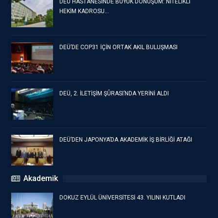
DEÜ HASTANESİNDE BÜYÜK DÖNÜŞÜM: NİTELİKLİ
HEKİM KADROSU…
DEÜ’DE COP31 İÇİN ORTAK AKIL BULUŞMASI
DEÜ, 2. İLETİŞİM ŞÛRASI’NDA YERİNİ ALDI
DEÜ’DEN JAPONYA’DA AKADEMİK İŞ BİRLİĞİ ATAĞI
Akademik
DOKUZ EYLÜL ÜNİVERSİTESİ 43. YILINI KUTLADI