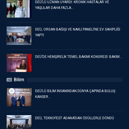
DEÜ’LÜ UZMAN UYARDI: KRONİK HASTALAR VE
YAŞLILAR DAHA FAZLA…
DEÜ, ORGAN BAĞIŞI VE NAKLİ PANELİ’NE EV SAHİPLİĞİ
YAPTI
DEÜ’DE HEMŞİRELİK TEMEL BAKIMI KONGRESİ: BAKIM…
Bilim
DEÜ’LÜ BİLİM İNSANINDAN DÜNYA ÇAPINDA BULUŞ:
KANSER…
DEÜ, TEKNOFEST ADANA’DAN ÖDÜLLERLE DÖNDÜ