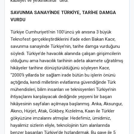
kabiliyet ve yetkinliktedir” dedi.
SAVUNMA SANAYİNDE TÜRKİYE, TARİHE DAMGA
VURDU
Türkiye Cumhuriyeti’nin 100’üncü yılı anısına 3 büyük
Teknofest gerçekleştirdiklerini ifade eden Bakan Kacır,
savunma sanayinde Türkiye’nin, tarihe damga vurduğunu
söyledi. Türkiye’de havacılık alanında çalışan girişimcilerin
olduğunu ama havacılık tarihinin adeta akamete uğratılmış
hikâyeler tarihine dönüştürüldüğünü söyleyen Kacır,
“2000’li yıllarda bir sağlam irade bütün bu işlerin önünü
açtığında, kendi milletinin evlatlarına güvendiğinde Türk
mühendisleri, bilim insanları ve teknisyenleri Türkiye’nin
ihtiyaçlarını karşılayacak dediğinde yepyeni bir başarı
hikâyesinin sayfaları açılmaya başlanmış. Anka, Aksungur,
Akıncı, Hürjet, Atak, Gökbey, Kızılelma, Kaan ile Türkler
gökyüzüne imzalarını atmışlar. Hedefimiz, ümidimiz,
hayalimiz sizlerin eliyle, teknolojinin tüm alanlarında
benzer başarıları Türkiye’de hızlandırmak. Bu gaye ile 5