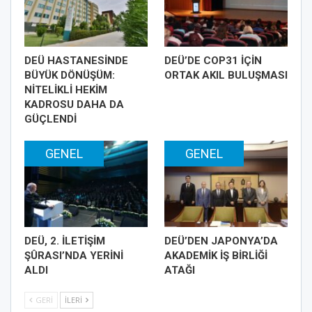
DEÜ HASTANESİNDE
DEÜ’DE COP31 İÇİN
BÜYÜK DÖNÜŞÜM:
ORTAK AKIL BULUŞMASI
NİTELİKLİ HEKİM
KADROSU DAHA DA
GÜÇLENDİ
GENEL
GENEL
DEÜ, 2. İLETİŞİM
DEÜ’DEN JAPONYA’DA
ŞÛRASI’NDA YERİNİ
AKADEMİK İŞ BİRLİĞİ
ALDI
ATAĞI
GERI
İLERI