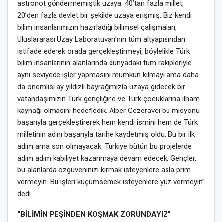
astronot göndermemiştik uzaya. 40’tan fazla millet,
20’den fazla devlet bir şekilde uzaya erişmiş. Biz kendi
bilim insanlarımızın hazırladığı bilimsel çalışmaları,
Uluslararası Uzay Laboratuvarı’nın tüm altyapısından
istifade ederek orada gerçekleştirmeyi, böylelikle Türk
bilim insanlarının alanlarında dünyadaki tüm rakipleriyle
aynı seviyede işler yapmasını mümkün kılmayı ama daha
da önemlisi ay yıldızlı bayrağımızla uzaya gidecek bir
vatandaşımızın Türk gençliğine ve Türk çocuklarına ilham
kaynağı olmasını hedefledik. Alper Gezeravcı bu misyonu
başarıyla gerçekleştirerek hem kendi ismini hem de Türk
milletinin adını başarıyla tarihe kaydetmiş oldu. Bu bir ilk
adım ama son olmayacak. Türkiye bütün bu projelerde
adım adım kabiliyet kazanmaya devam edecek. Gençler,
bu alanlarda özgüveninizi kırmak isteyenlere asla prim
vermeyin. Bu işleri küçümsemek isteyenlere yüz vermeyin”
dedi.
“BİLİMİN PEŞİNDEN KOŞMAK ZORUNDAYIZ”