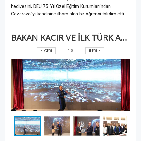
hediyesini, DEÜ 75. Yıl Özel Eğitim Kurumları’ndan
Gezeravcı’yı kendisine ilham alan bir öğrenci takdim etti.
BAKAN KACIR VE İLK TÜRK ASTRONOT GEZERAVCI DEÜ’LÜ GENÇLERLE BİR ARAYA GELDİ
GERI
İLERI
1
8