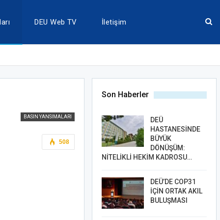
arı
DEU Web TV
İletişim
Son Haberler
BASIN YANSIMALARI
DEÜ
HASTANESİNDE
BÜYÜK
508
DÖNÜŞÜM:
NİTELİKLİ HEKİM KADROSU…
DEÜ’DE COP31
İÇİN ORTAK AKIL
BULUŞMASI