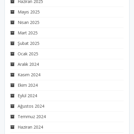
Haziran 2025
Mayıs 2025
Nisan 2025
Mart 2025
Şubat 2025
Ocak 2025
Aralık 2024
Kasım 2024
Ekim 2024
Eylül 2024
Ağustos 2024
Temmuz 2024
Haziran 2024