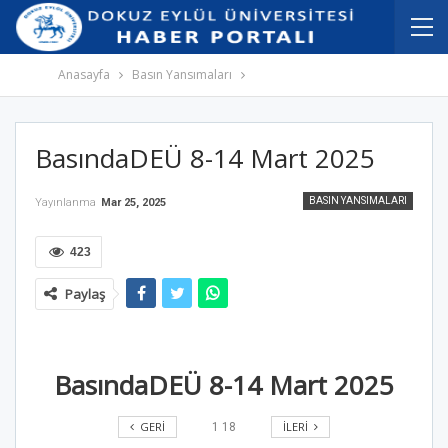
İçeriğe
Navigasyona
atla
atla
Anasayfa
Basın Yansımaları
BasındaDEÜ 8-14 Mart 2025
BASIN YANSIMALARI
Yayınlanma
Mar 25, 2025
423
Paylaş
BasındaDEÜ 8-14 Mart 2025
GERI
İLERI
1
18