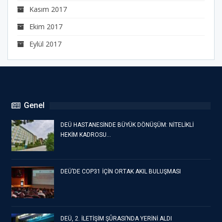
Kasım 2017
Ekim 2017
Eylül 2017
Genel
DEÜ HASTANESİNDE BÜYÜK DÖNÜŞÜM: NİTELİKLİ
HEKİM KADROSU…
DEÜ’DE COP31 İÇİN ORTAK AKIL BULUŞMASI
DEÜ, 2. İLETİŞİM ŞÛRASI’NDA YERİNİ ALDI