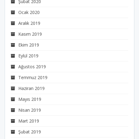
Şubat 2020
Ocak 2020
Aralık 2019
Kasım 2019
Ekim 2019
Eylül 2019
Ağustos 2019
Temmuz 2019
Haziran 2019
Mayıs 2019
Nisan 2019
Mart 2019
Şubat 2019