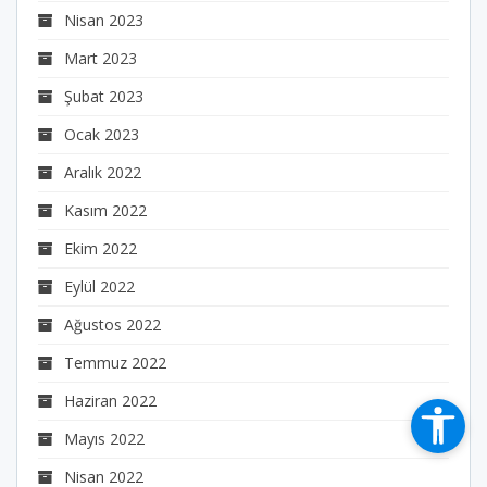
Nisan 2023
Mart 2023
Şubat 2023
Ocak 2023
Aralık 2022
Kasım 2022
Ekim 2022
Eylül 2022
Ağustos 2022
Temmuz 2022
Haziran 2022
Mayıs 2022
Nisan 2022