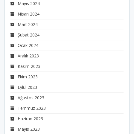
Mayıs 2024
Nisan 2024
Mart 2024
Şubat 2024
Ocak 2024
Aralık 2023
Kasım 2023
Ekim 2023
Eylül 2023
Ağustos 2023
Temmuz 2023
Haziran 2023
Mayıs 2023