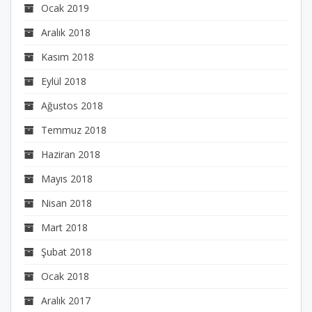
Ocak 2019
Aralık 2018
Kasım 2018
Eylül 2018
Ağustos 2018
Temmuz 2018
Haziran 2018
Mayıs 2018
Nisan 2018
Mart 2018
Şubat 2018
Ocak 2018
Aralık 2017