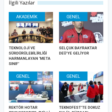
İlgili Yazılar
AKADEMIK
GENEL
TEKNOLOJİ VE
SELÇUK BAYRAKTAR
SÜRDÜRÜLEBİLİRLİĞİ
DEÜ’YE GELİYOR
HARMANLAYAN ‘META
SINIF’
GENEL
GENEL
REKTÖR HOTAR
TEKNOFEST’TE DOKUZ