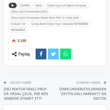
DEPARK
Detto
Dijital Oyun ve Tasarım Kuluçkası
Dokuz Eylül Üniversitesi (DEÜ)
Dokuz Eylül Üniversitesi Rektör Vekili Prof. Dr. Erdal Çelik
Endüstri 4.0
Güney Koreli Dijital Oyun Geliştirici NETMARBLE
NETMARBLE
3.148
Paylaş
ÖNCEKI HABER
SONRAKI HABER
DEÜ REKTÖR VEKİLİ PROF.
İZMİR ÜNİVERSİTELERİNDEN
DR. ERDAL ÇELİK, PİRİ REİS
‘‘ZEYTİN DALI HAREKATI’’ NA
GEMİSİNİ ZİYARET ETTİ
DESTEK