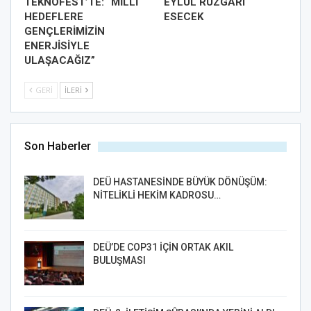
TEKNOFEST’TE: “MİLLİ
EYLÜL RÜZGARI
HEDEFLERE
ESECEK
GENÇLERİMİZİN
ENERJİSİYLE
ULAŞACAĞIZ”
GERI
İLERI
Son Haberler
DEÜ HASTANESİNDE BÜYÜK DÖNÜŞÜM:
NİTELİKLİ HEKİM KADROSU…
DEÜ’DE COP31 İÇİN ORTAK AKIL
BULUŞMASI