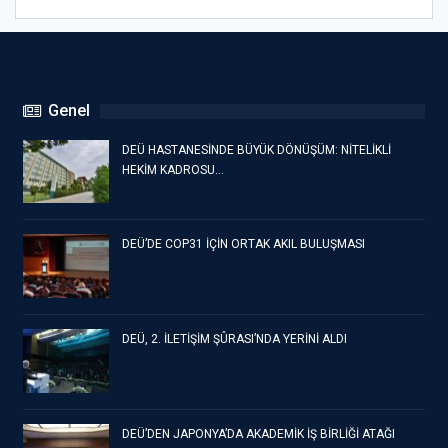
Genel
DEÜ HASTANESİNDE BÜYÜK DÖNÜŞÜM: NİTELİKLİ
HEKİM KADROSU…
DEÜ’DE COP31 İÇİN ORTAK AKIL BULUŞMASI
DEÜ, 2. İLETİŞİM ŞÛRASI’NDA YERİNİ ALDI
DEÜ’DEN JAPONYA’DA AKADEMİK İŞ BİRLİĞİ ATAĞI