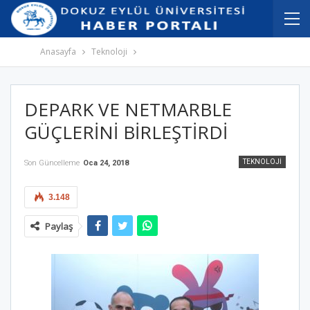
İçeriğe
Navigasyona
atla
atla
Anasayfa
Teknoloji
DEPARK VE NETMARBLE
GÜÇLERİNİ BİRLEŞTİRDİ
TEKNOLOJI
Son Güncelleme
Oca 24, 2018
3.148
Paylaş