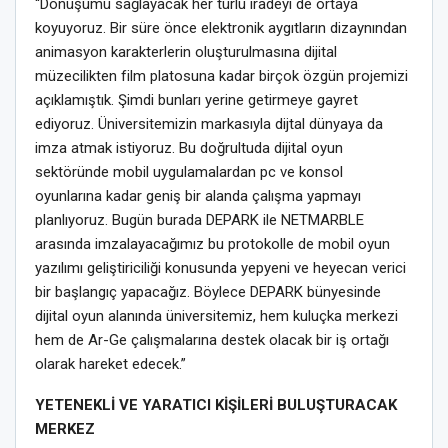
“Dönüşümü sağlayacak her türlü iradeyi de ortaya
koyuyoruz. Bir süre önce elektronik aygıtların dizaynından
animasyon karakterlerin oluşturulmasına dijital
müzecilikten film platosuna kadar birçok özgün projemizi
açıklamıştık. Şimdi bunları yerine getirmeye gayret
ediyoruz. Üniversitemizin markasıyla dijtal dünyaya da
imza atmak istiyoruz. Bu doğrultuda dijital oyun
sektöründe mobil uygulamalardan pc ve konsol
oyunlarına kadar geniş bir alanda çalışma yapmayı
planlıyoruz. Bugün burada DEPARK ile NETMARBLE
arasında imzalayacağımız bu protokolle de mobil oyun
yazılımı geliştiriciliği konusunda yepyeni ve heyecan verici
bir başlangıç yapacağız. Böylece DEPARK bünyesinde
dijital oyun alanında üniversitemiz, hem kuluçka merkezi
hem de Ar-Ge çalışmalarına destek olacak bir iş ortağı
olarak hareket edecek.”
YETENEKLİ VE YARATICI KİŞİLERİ BULUŞTURACAK
MERKEZ