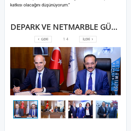
katkısı olacağını düşünüyorum.”
DEPARK VE NETMARBLE GÜÇLERİNİ BİRLEŞTİRDİ
GERI
İLERI
1
4