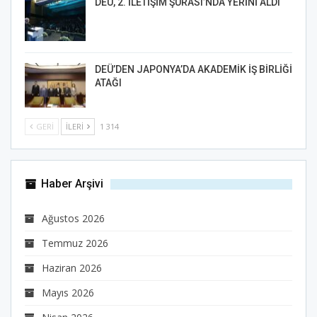
DEÜ, 2. İLETİŞİM ŞÛRASI’NDA YERİNİ ALDI
DEÜ’DEN JAPONYA’DA AKADEMİK İŞ BİRLİĞİ
ATAĞI
GERI
İLERI
1 314
Haber Arşivi
Ağustos 2026
Temmuz 2026
Haziran 2026
Mayıs 2026