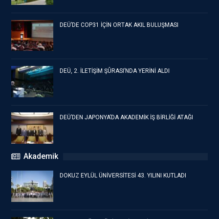
DEÜ’DE COP31 İÇİN ORTAK AKIL BULUŞMASI
DEÜ, 2. İLETİŞİM ŞÛRASI’NDA YERİNİ ALDI
DEÜ’DEN JAPONYA’DA AKADEMİK İŞ BİRLİĞİ ATAĞI
Akademik
DOKUZ EYLÜL ÜNİVERSİTESİ 43. YILINI KUTLADI