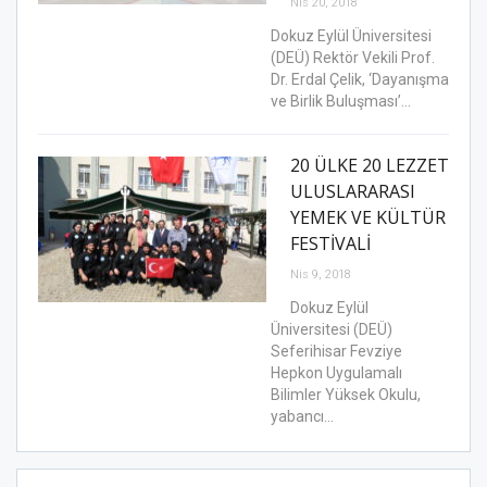
Nis 20, 2018
Dokuz Eylül Üniversitesi
(DEÜ) Rektör Vekili Prof.
Dr. Erdal Çelik, ‘Dayanışma
ve Birlik Buluşması’…
20 ÜLKE 20 LEZZET
ULUSLARARASI
YEMEK VE KÜLTÜR
FESTİVALİ
Nis 9, 2018
Dokuz Eylül
Üniversitesi (DEÜ)
Seferihisar Fevziye
Hepkon Uygulamalı
Bilimler Yüksek Okulu,
yabancı…