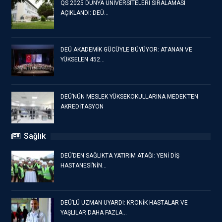
QS 2025 DÜNYA ÜNİVERSİTELERİ SIRALAMASI
AÇIKLANDI: DEÜ…
DEÜ AKADEMİK GÜCÜYLE BÜYÜYOR: ATANAN VE
YÜKSELEN 452…
DEÜ’NÜN MESLEK YÜKSEKOKULLARINA MEDEK’TEN
AKREDİTASYON
Sağlık
DEÜ’DEN SAĞLIKTA YATIRIM ATAĞI: YENİ DİŞ
HASTANESİ’NİN…
DEÜ’LÜ UZMAN UYARDI: KRONİK HASTALAR VE
YAŞLILAR DAHA FAZLA…