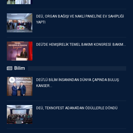
DEÜ, ORGAN BAĞIŞI VE NAKLİ PANELİ’NE EV SAHİPLİĞİ
YAPTI
DEÜ’DE HEMŞİRELİK TEMEL BAKIMI KONGRESİ: BAKIM…
Bilim
DEÜ’LÜ BİLİM İNSANINDAN DÜNYA ÇAPINDA BULUŞ:
KANSER…
DEÜ, TEKNOFEST ADANA’DAN ÖDÜLLERLE DÖNDÜ