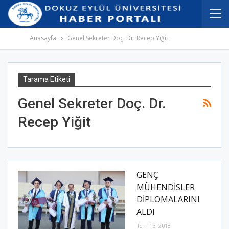
İçeriğe
Navigasyona
atla
atla
Anasayfa
Genel Sekreter Doç. Dr. Recep Yiğit
Tarama Etiketi
Genel Sekreter Doç. Dr.
Recep Yiğit
GENÇ
MÜHENDİSLER
DİPLOMALARINI
ALDI
Tem 13, 2018