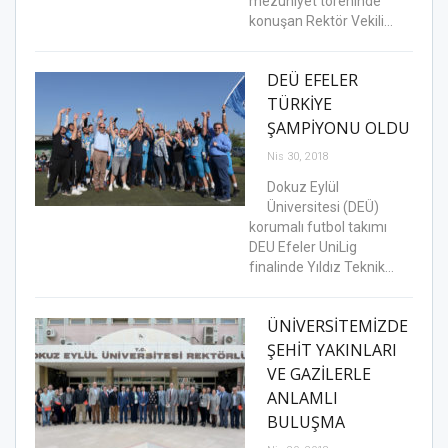
mezuniyet töreninde
konuşan Rektör Vekili…
DEÜ EFELER
TÜRKİYE
ŞAMPİYONU OLDU
Nis 30, 2018
Dokuz Eylül
Üniversitesi (DEÜ)
korumalı futbol takımı
DEU Efeler UniLig
finalinde Yıldız Teknik…
ÜNİVERSİTEMİZDE
ŞEHİT YAKINLARI
VE GAZİLERLE
ANLAMLI
BULUŞMA