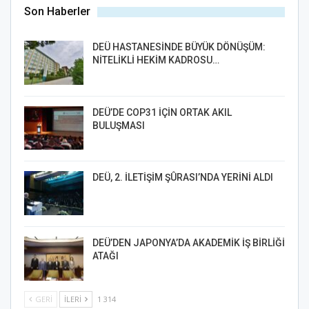
Son Haberler
DEÜ HASTANESİNDE BÜYÜK DÖNÜŞÜM:
NİTELİKLİ HEKİM KADROSU…
DEÜ’DE COP31 İÇİN ORTAK AKIL
BULUŞMASI
DEÜ, 2. İLETİŞİM ŞÛRASI’NDA YERİNİ ALDI
DEÜ’DEN JAPONYA’DA AKADEMİK İŞ BİRLİĞİ
ATAĞI
GERI
İLERI
1 314